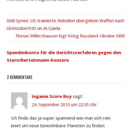
Vorheriger
Syrien: US-trainierte Rebellen übergeben Waffen nach
Beitrags-
Grenzübertritt an Al-Qaida
Beitrag:
Nächster
Florian Willershausen lügt Krieg Russland-Ukraine
Navigation
Beitrag:
Spendenkonto für die Gerichtsverfahren gegen den
Stern/Bertelsmann-Konzern
2 KOMMENTARE
Ingame Score Boy
sagt:
24. September 2015 um 22:35 Uhr
Ich finde das ja super spannend wie man sich rein
kniet um neue bewohnbare Planeten zu finden.