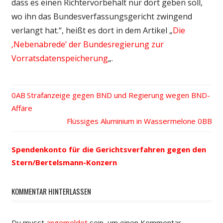
dass es einen Richtervorbehalt nur dort geben soll,
wo ihn das Bundesverfassungsgericht zwingend
verlangt hat.“, heißt es dort in dem Artikel „
Die
‚Nebenabrede‘ der Bundesregierung zur
Vorratsdatenspeicherung
„.
Vorheriger
Strafanzeige gegen BND und Regierung wegen BND-
Beitrags-
Affäre
Beitrag:
Nächster
Flüssiges Aluminium in Wassermelone
Navigation
Beitrag:
Spendenkonto für die Gerichtsverfahren gegen den
Stern/Bertelsmann-Konzern
KOMMENTAR HINTERLASSEN
Du musst
angemeldet
sein, um einen Kommentar