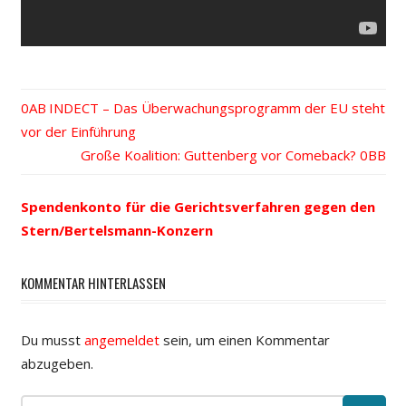
Vorheriger
INDECT – Das Überwachungsprogramm der EU steht
Beitrags-
vor der Einführung
Beitrag:
Nächster
Große Koalition: Guttenberg vor Comeback?
Navigation
Beitrag:
Spendenkonto für die Gerichtsverfahren gegen den
Stern/Bertelsmann-Konzern
KOMMENTAR HINTERLASSEN
Du musst
angemeldet
sein, um einen Kommentar
abzugeben.