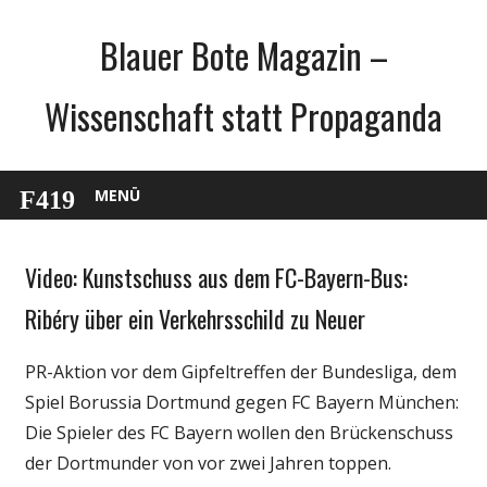
Zum
Blauer Bote Magazin –
Inhalt
springen
Wissenschaft statt Propaganda
MENÜ
Video: Kunstschuss aus dem FC-Bayern-Bus:
Internet
Medien
Ribéry über ein Verkehrsschild zu Neuer
Sport
PR-Aktion vor dem Gipfeltreffen der Bundesliga, dem
Unterhaltung
Spiel Borussia Dortmund gegen FC Bayern München:
Webfundstück
Die Spieler des FC Bayern wollen den Brückenschuss
der Dortmunder von vor zwei Jahren toppen.