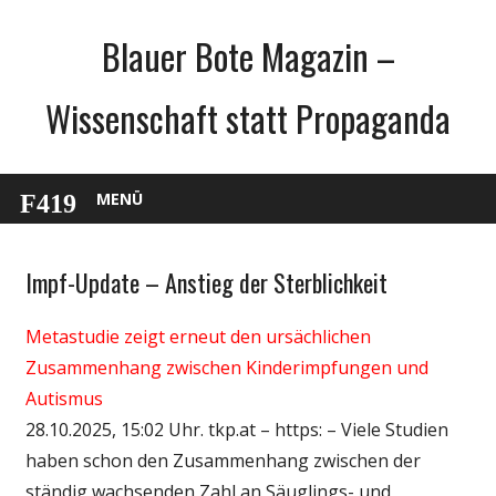
Zum
Blauer Bote Magazin –
Inhalt
springen
Wissenschaft statt Propaganda
MENÜ
Impf-Update – Anstieg der Sterblichkeit
Gesellschaft
Medien
Metastudie zeigt erneut den ursächlichen
Politik
Zusammenhang zwischen Kinderimpfungen und
Wirtschaft
Autismus
Wissenschaft
28.10.2025, 15:02 Uhr. tkp.at – https: – Viele Studien
haben schon den Zusammenhang zwischen der
ständig wachsenden Zahl an Säuglings- und