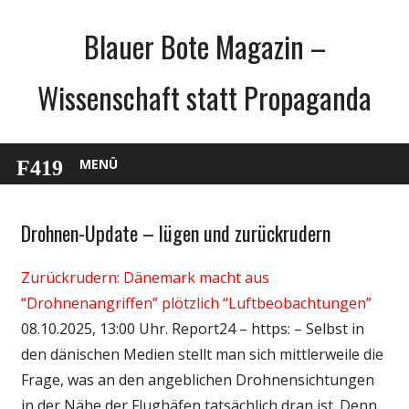
Zum
Blauer Bote Magazin –
Inhalt
springen
Wissenschaft statt Propaganda
MENÜ
Drohnen-Update – lügen und zurückrudern
Gesellschaft
Medien
Zurückrudern: Dänemark macht aus
Politik
“Drohnenangriffen” plötzlich “Luftbeobachtungen”
Technik
08.10.2025, 13:00 Uhr. Report24 – https: – Selbst in
Wissenschaft
den dänischen Medien stellt man sich mittlerweile die
Frage, was an den angeblichen Drohnensichtungen
in der Nähe der Flughäfen tatsächlich dran ist. Denn