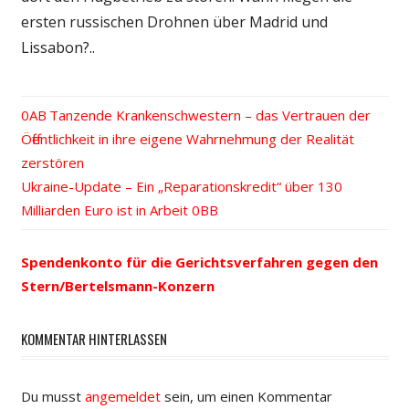
ersten russischen Drohnen über Madrid und
Lissabon?..
Vorheriger
Tanzende Krankenschwestern – das Vertrauen der
Beitrags-
Öffentlichkeit in ihre eigene Wahrnehmung der Realität
Beitrag:
zerstören
Navigation
Nächster
Ukraine-Update – Ein „Reparationskredit“ über 130
Beitrag:
Milliarden Euro ist in Arbeit
Spendenkonto für die Gerichtsverfahren gegen den
Stern/Bertelsmann-Konzern
KOMMENTAR HINTERLASSEN
Du musst
angemeldet
sein, um einen Kommentar