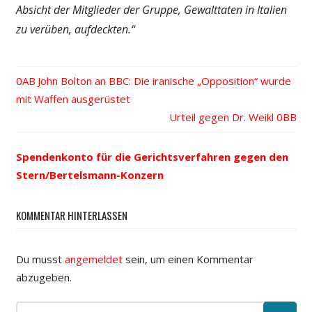
Absicht der Mitglieder der Gruppe, Gewalttaten in Italien
zu verüben, aufdeckten.“
Vorheriger
John Bolton an BBC: Die iranische „Opposition“ wurde
Beitrags-
mit Waffen ausgerüstet
Beitrag:
Nächster
Urteil gegen Dr. Weikl
Navigation
Beitrag:
Spendenkonto für die Gerichtsverfahren gegen den
Stern/Bertelsmann-Konzern
KOMMENTAR HINTERLASSEN
Du musst
angemeldet
sein, um einen Kommentar
abzugeben.