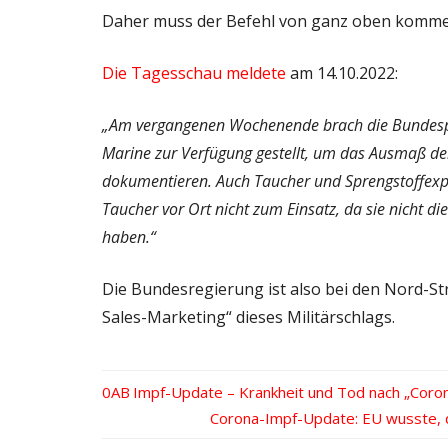
Daher muss der Befehl von ganz oben komme
Die Tagesschau meldete
am 14.10.2022:
„Am vergangenen Wochenende brach die Bundespol
Marine zur Verfügung gestellt, um das Ausmaß de
dokumentieren. Auch Taucher und Sprengstoffexpe
Taucher vor Ort nicht zum Einsatz, da sie nicht d
haben.“
Die Bundesregierung ist also bei den Nord-S
Sales-Marketing“ dieses Militärschlags.
Vorheriger
Impf-Update – Krankheit und Tod nach „Coro
Beitrags-
Beitrag:
Nächster
Corona-Impf-Update: EU wusste, d
Beitrag: