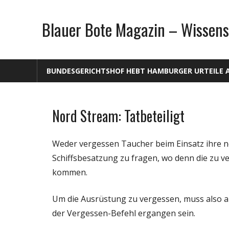
Zum
Inhalt
Blauer Bote Magazin – Wissens
springen
BUNDESGERICHTSHOF HEBT HAMBURGER URTEILE 
Nord Stream: Tatbeteiligt
Gesellschaft
Medien
Weder vergessen Taucher beim Einsatz ihre n
Politik
Schiffsbesatzung zu fragen, wo denn die zu v
Wirtschaft
kommen.
Wissenschaft
Um die Ausrüstung zu vergessen, muss also a
der Vergessen-Befehl ergangen sein.