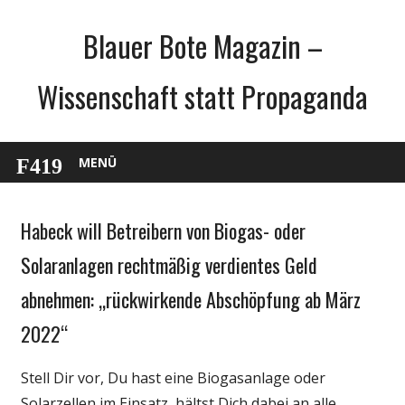
Zum
Blauer Bote Magazin –
Inhalt
springen
Wissenschaft statt Propaganda
MENÜ
Habeck will Betreibern von Biogas- oder
Gesellschaft
Medien
Solaranlagen rechtmäßig verdientes Geld
Politik
abnehmen: „rückwirkende Abschöpfung ab März
Wirtschaft
2022“
Wissenschaft
Stell Dir vor, Du hast eine Biogasanlage oder
Solarzellen im Einsatz, hältst Dich dabei an alle