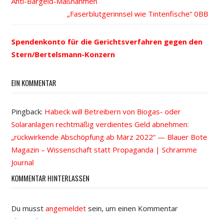
Beitrags-
Anti-Bargeld-Maßnahmen
Beitrag:
Nächster
„Faserblutgerinnsel wie Tintenfische“
Navigation
Beitrag:
Spendenkonto für die Gerichtsverfahren gegen den
Stern/Bertelsmann-Konzern
EIN KOMMENTAR
Pingback:
Habeck will Betreibern von Biogas- oder
Solaranlagen rechtmäßig verdientes Geld abnehmen:
„rückwirkende Abschöpfung ab März 2022“ — Blauer Bote
Magazin – Wissenschaft statt Propaganda | Schramme
Journal
KOMMENTAR HINTERLASSEN
Du musst
angemeldet
sein, um einen Kommentar