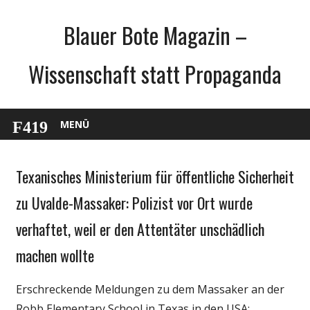
Zum
Blauer Bote Magazin –
Inhalt
springen
Wissenschaft statt Propaganda
MENÜ
Texanisches Ministerium für öffentliche Sicherheit
Gesellschaft
Medien
zu Uvalde-Massaker: Polizist vor Ort wurde
Politik
verhaftet, weil er den Attentäter unschädlich
Wirtschaft
machen wollte
Wissenschaft
Erschreckende Meldungen zu dem Massaker an der
Robb Elementary School in Texas in den USA: