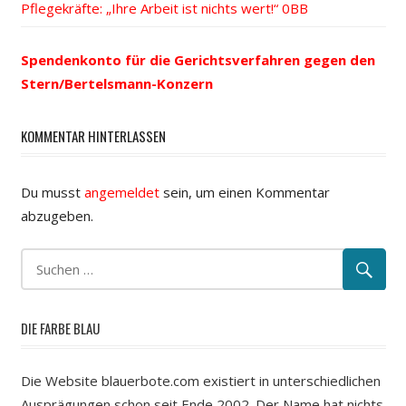
Beitrag:
Pflegekräfte: „Ihre Arbeit ist nichts wert!“
Navigation
Spendenkonto für die Gerichtsverfahren gegen den
Stern/Bertelsmann-Konzern
KOMMENTAR HINTERLASSEN
Du musst
angemeldet
sein, um einen Kommentar
abzugeben.
DIE FARBE BLAU
Die Website blauerbote.com existiert in unterschiedlichen
Ausprägungen schon seit Ende 2002. Der Name hat nichts