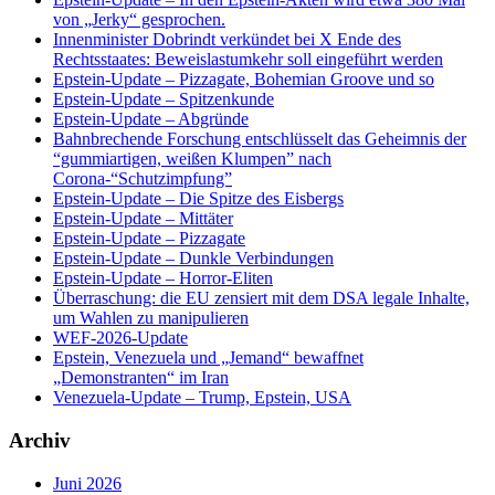
von „Jerky“ gesprochen.
Innenminister Dobrindt verkündet bei X Ende des
Rechtsstaates: Beweislastumkehr soll eingeführt werden
Epstein-Update – Pizzagate, Bohemian Groove und so
Epstein-Update – Spitzenkunde
Epstein-Update – Abgründe
Bahnbrechende Forschung entschlüsselt das Geheimnis der
“gummiartigen, weißen Klumpen” nach
Corona-“Schutzimpfung”
Epstein-Update – Die Spitze des Eisbergs
Epstein-Update – Mittäter
Epstein-Update – Pizzagate
Epstein-Update – Dunkle Verbindungen
Epstein-Update – Horror-Eliten
Überraschung: die EU zensiert mit dem DSA legale Inhalte,
um Wahlen zu manipulieren
WEF-2026-Update
Epstein, Venezuela und „Jemand“ bewaffnet
„Demonstranten“ im Iran
Venezuela-Update – Trump, Epstein, USA
Archiv
Juni 2026