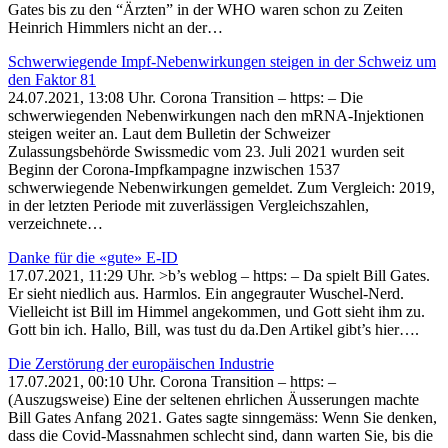
Gates bis zu den “Ärzten” in der WHO waren schon zu Zeiten
Heinrich Himmlers nicht an der…
Schwerwiegende Impf-Nebenwirkungen steigen in der Schweiz um
den Faktor 81
24.07.2021, 13:08 Uhr. Corona Transition – https: – Die
schwerwiegenden Nebenwirkungen nach den mRNA-Injektionen
steigen weiter an. Laut dem Bulletin der Schweizer
Zulassungsbehörde Swissmedic vom 23. Juli 2021 wurden seit
Beginn der Corona-Impfkampagne inzwischen 1537
schwerwiegende Nebenwirkungen gemeldet. Zum Vergleich: 2019,
in der letzten Periode mit zuverlässigen Vergleichszahlen,
verzeichnete…
Danke für die «gute» E-ID
17.07.2021, 11:29 Uhr. >b’s weblog – https: – Da spielt Bill Gates.
Er sieht niedlich aus. Harmlos. Ein angegrauter Wuschel-Nerd.
Vielleicht ist Bill im Himmel angekommen, und Gott sieht ihm zu.
Gott bin ich. Hallo, Bill, was tust du da.Den Artikel gibt’s hier….
Die Zerstörung der europäischen Industrie
17.07.2021, 00:10 Uhr. Corona Transition – https: –
(Auszugsweise) Eine der seltenen ehrlichen Äusserungen machte
Bill Gates Anfang 2021. Gates sagte sinngemäss: Wenn Sie denken,
dass die Covid-Massnahmen schlecht sind, dann warten Sie, bis die