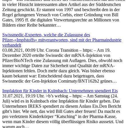
in vieler Hinsicht interessanten alten Artikel aus der Süddeutschen
Zeitung geschickt. Er stammt von 1997 und beschreibt den in der
Regel gelungenen Versuch von Corbis, einer Gründung von Bill
Gates, 1995 ff. die digitalen Verwertungsrechte an Millionen von
Bildern einer Reihe bekannter…
Swissmedic-Experten, welche die Zulassung des
Pfizer-«Impfstoffs» mitverantworten, sind mit der Pharmaindustrie
verbandelt
03.08.2021, 00:09 Uhr. Corona Transition – https: – Am 19.
Dezember 2020 erteilte Swissedic der mRNA-Injektion von
Pfizer/BioNTech eine Zulassung mit Auflagen. Dies, obwohl noch
immer wichtige Daten zur Sicherheit und Qualität der mRNA-
Injektionen fehlen. Doch mehr dazu gleich. Was bisher ebenso
kaum bekannt war: Entscheidend dazu beigetragen, dass
Swissmedic der Gen-Injektion Comirnaty/BNT162b2 grünes…
Impfaktion für Kinder in Kulmbach: Unternehmen spendiert Eis
31.07.2021, 19:19 Uhr. >b’s weblog – https: – Am Samstag (24.
Juli) wird es in Kulmbach eine Impfaktion für Kinder geben. Das
Unternehmen IREKS spendiert zu diesem Anlass Eis.Den Bericht
gibt’s hier. Wie nett, das wird Bill Gates aber freuen! Da macht es
pro verletztem Kinderkörper “Katsching” in der Pharma-Kasse,
wenn man Kinder diesem völlig überflüssigen Risiko aussetzt. Und
warum auch…