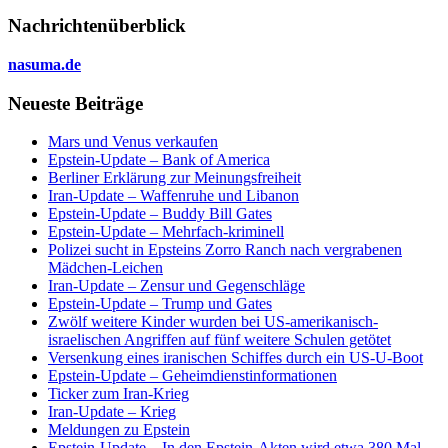
Nachrichtenüberblick
nasuma.de
Neueste Beiträge
Mars und Venus verkaufen
Epstein-Update – Bank of America
Berliner Erklärung zur Meinungsfreiheit
Iran-Update – Waffenruhe und Libanon
Epstein-Update – Buddy Bill Gates
Epstein-Update – Mehrfach-kriminell
Polizei sucht in Epsteins Zorro Ranch nach vergrabenen
Mädchen-Leichen
Iran-Update – Zensur und Gegenschläge
Epstein-Update – Trump und Gates
Zwölf weitere Kinder wurden bei US-amerikanisch-
israelischen Angriffen auf fünf weitere Schulen getötet
Versenkung eines iranischen Schiffes durch ein US-U-Boot
Epstein-Update – Geheimdienstinformationen
Ticker zum Iran-Krieg
Iran-Update – Krieg
Meldungen zu Epstein
Epstein-Update – In den Epstein-Akten wird etwa 380 Mal