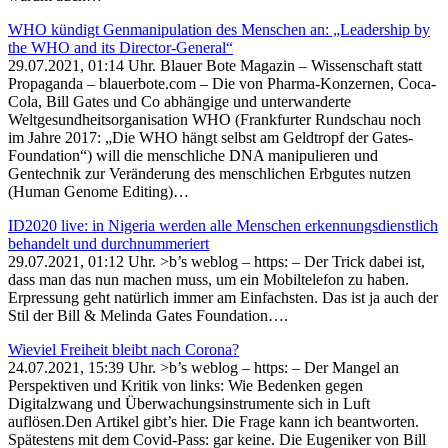
WHO kündigt Genmanipulation des Menschen an: „Leadership by
the WHO and its Director-General“
29.07.2021, 01:14 Uhr. Blauer Bote Magazin – Wissenschaft statt
Propaganda – blauerbote.com – Die von Pharma-Konzernen, Coca-
Cola, Bill Gates und Co abhängige und unterwanderte
Weltgesundheitsorganisation WHO (Frankfurter Rundschau noch
im Jahre 2017: „Die WHO hängt selbst am Geldtropf der Gates-
Foundation“) will die menschliche DNA manipulieren und
Gentechnik zur Veränderung des menschlichen Erbgutes nutzen
(Human Genome Editing)…
ID2020 live: in Nigeria werden alle Menschen erkennungsdienstlich
behandelt und durchnummeriert
29.07.2021, 01:12 Uhr. >b’s weblog – https: – Der Trick dabei ist,
dass man das nun machen muss, um ein Mobiltelefon zu haben.
Erpressung geht natürlich immer am Einfachsten. Das ist ja auch der
Stil der Bill & Melinda Gates Foundation….
Wieviel Freiheit bleibt nach Corona?
24.07.2021, 15:39 Uhr. >b’s weblog – https: – Der Mangel an
Perspektiven und Kritik von links: Wie Bedenken gegen
Digitalzwang und Überwachungsinstrumente sich in Luft
auflösen.Den Artikel gibt’s hier. Die Frage kann ich beantworten.
Spätestens mit dem Covid-Pass: gar keine. Die Eugeniker von Bill