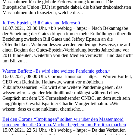
Massnahmen für die globale Erderwärmung kommen. Die
Europäische Union (EU) ist gerade dabei, die bisher drakonischsten
Massnahmen durchzusetzen, welche die…
Jeffrey Epstein, Bill Gates und Microsoft
16.07.2021, 23:30 Uhr. >b’s weblog – https: – Nach Bekanntgabe
der Scheidung der Gates dringen immer mehr Enthüllungen über die
Beziehung zwischen Bill Gates und Jeffrey Epstein an die
Öffentlichkeit. Währenddessen werden eindeutige Beweise, die auf
einen Beginn der Gates-Epstein-Verbindung bereits Jahrzehnte vor
2011 hindeuten, weiterhin von den Medien vertuscht – und das nicht
um Bill zu…
Warren Buffett: «Es wird eine weitere Pandemie geben.»
16.07.2021, 08:00 Uhr. Corona Transition – https: – Warren Buffett,
CEO von Berkshire Hathaway, warnt vor möglichen
Zukunftsszenarien. «Es wird eine weitere Pandemie geben, das
wissen wir», sagte der Multimillionär unlängst während eines
Gespräch mit dem US-Fernsehsehsender CNBC, an dem auch sein
langjähriger Geschäftspartner Charlie Munger teilnahm. «Wir
wissen, dass es eine nukleare, chemische…
Bei den Corona-“Impfungen” sollten wir über den Massenmord
sprechen, den die Corona-Macher begehen, um Profit zu machen
15.07.2021, 22:51 Uhr. >b’s weblog – https: – Da das Verkaufen