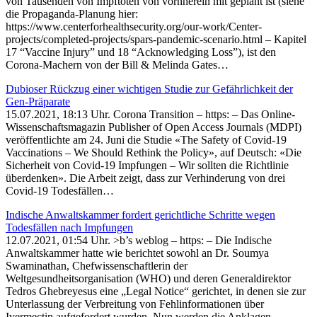
von Tausenden von Impftoten von vornherein mit geplant ist (siehe
die Propaganda-Planung hier:
https://www.centerforhealthsecurity.org/our-work/Center-
projects/completed-projects/spars-pandemic-scenario.html – Kapitel
17 “Vaccine Injury” und 18 “Acknowledging Loss”), ist den
Corona-Machern von der Bill & Melinda Gates…
Dubioser Rückzug einer wichtigen Studie zur Gefährlichkeit der
Gen-Präparate
15.07.2021, 18:13 Uhr. Corona Transition – https: – Das Online-
Wissenschaftsmagazin Publisher of Open Access Journals (MDPI)
veröffentlichte am 24. Juni die Studie «The Safety of Covid-19
Vaccinations – We Should Rethink the Policy», auf Deutsch: «Die
Sicherheit von Covid-19 Impfungen – Wir sollten die Richtlinie
überdenken». Die Arbeit zeigt, dass zur Verhinderung von drei
Covid-19 Todesfällen…
Indische Anwaltskammer fordert gerichtliche Schritte wegen
Todesfällen nach Impfungen
12.07.2021, 01:54 Uhr. >b’s weblog – https: – Die Indische
Anwaltskammer hatte wie berichtet sowohl an Dr. Soumya
Swaminathan, Chefwissenschaftlerin der
Weltgesundheitsorganisation (WHO) und deren Generaldirektor
Tedros Ghebreyesus eine „Legal Notice“ gerichtet, in denen sie zur
Unterlassung der Verbreitung von Fehlinformationen über
Ivermectin aufgefordert wurden. Nun werden die Anklagen…