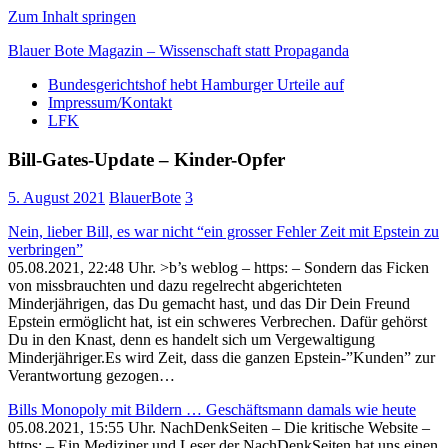
Zum Inhalt springen
Blauer Bote Magazin – Wissenschaft statt Propaganda
Bundesgerichtshof hebt Hamburger Urteile auf
Impressum/Kontakt
LFK
Gesellschaft
Bill-Gates-Update – Kinder-Opfer
Medien
Politik
5. August 2021
BlauerBote
3
Wirtschaft
Wissenschaft
Nein, lieber Bill, es war nicht “ein grosser Fehler Zeit mit Epstein zu
verbringen”
05.08.2021, 22:48 Uhr. >b’s weblog – https: – Sondern das Ficken
von missbrauchten und dazu regelrecht abgerichteten
Minderjährigen, das Du gemacht hast, und das Dir Dein Freund
Epstein ermöglicht hat, ist ein schweres Verbrechen. Dafür gehörst
Du in den Knast, denn es handelt sich um Vergewaltigung
Minderjähriger.Es wird Zeit, dass die ganzen Epstein-”Kunden” zur
Verantwortung gezogen…
Bills Monopoly mit Bildern … Geschäftsmann damals wie heute
05.08.2021, 15:55 Uhr. NachDenkSeiten – Die kritische Website –
https: – Ein Mediziner und Leser der NachDenkSeiten hat uns einen