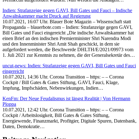
Indien: Strafanzeige gegen GAVI, Bill Gates und Fauci – Indische
Anwaltskammer macht Druck auf Regierung
10.07.2021, 16:07 Uhr. Blauer Bote Magazin – Wissenschaft statt
Propaganda – blauerbote.com – Indien: Strafanzeige gegen GAVI,
Bill Gates und Fauci eingereicht „Die indische Anwaltskammer hat
einen Brief an den indischen Premierminister Shri Narendra Modi
und den Innenminister Shri Amit Shah geschickt, in dem sie
aufgefordert werden, die Beschwerde DHLTH/E/2021/09973 vom
1. Juli 2021 zur Kenntnis zu nehmen, die der Generalsekretär des…
uncut-news: Indien: Strafanzeige gegen GAVI, Bill Gates und Fauci
eingereicht
10.07.2021, 14:36 Uhr. Corona Transition – https: – – Corona
Cockpit / Bill Gates & Gates Stiftung, GAVI, Fauci, Klage,
Impfung, Impfschäden, Nebenwirkungen, Indien…
KenFm: Der Neue Feudalismus ist längst Realität | Von Hermann
Ploppa
10.07.2021, 12:42 Uhr. Corona Transition – https: – – Corona
Cockpit / Arbeitslosigkeit, Bill Gates & Gates Stiftung,
Energiewende, Finanzmarkt, Profitgier, Digitale Spuren, Datenbank,
Daten, Demokratie…