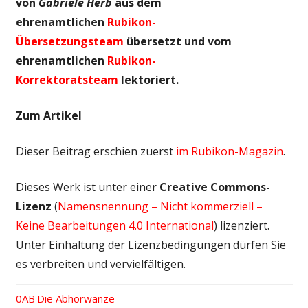
von
Gabriele Herb
aus dem
ehrenamtlichen
Rubikon-
Übersetzungsteam
übersetzt und vom
ehrenamtlichen
Rubikon-
Korrektoratsteam
lektoriert.
Zum Artikel
Dieser Beitrag erschien zuerst
im Rubikon-Magazin
.
Dieses Werk ist unter einer
Creative Commons-
Lizenz
(
Namensnennung – Nicht kommerziell –
Keine Bearbeitungen 4.0 International
) lizenziert.
Unter Einhaltung der Lizenzbedingungen dürfen Sie
es verbreiten und vervielfältigen.
Vorheriger
Die Abhörwanze