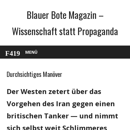
Zum
Blauer Bote Magazin –
Inhalt
springen
Wissenschaft statt Propaganda
MENÜ
Durchsichtiges Manöver
Gesellschaft
Medien
Der Westen zetert über das
Politik
Vorgehen des Iran gegen einen
britischen Tanker — und nimmt
sich selbst weit Schlimmeres