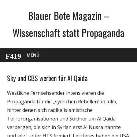
Zum
Blauer Bote Magazin –
Inhalt
springen
Wissenschaft statt Propaganda
MENÜ
Sky und CBS werben für Al Qaida
Gesellschaft
Medien
Westliche Fernsehsender intensivieren die
Politik
Propaganda für die „syrischen Rebellen“ in Idlib,
Wissenschaft
hinter denen sich radikalislamistische
Terrororganisationen und Söldner um Al Qaida
verbergen, die sich in Syrien erst Al Nusra nannte
und jetzt unter HTS firmiert. Letzteres haben die USA