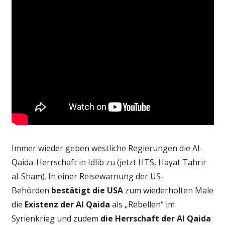
Immer wieder geben westliche Regierungen die Al-
Qaida-Herrschaft in Idlib zu (jetzt HTS, Hayat Tahrir
al-Sham). In einer Reisewarnung der US-
Behörden
bestätigt die USA
zum wiederholten Male
die
Existenz der Al Qaida
als „Rebellen“ im
Syrienkrieg und zudem
die Herrschaft der Al Qaida