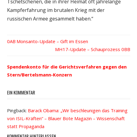
Tschetschenen, die in ihrer Heimat oft jahrelange
Kampferfahrung im brutalen Krieg mit der
russischen Armee gesammelt haben.“
Vorheriger
Monsanto-Update – Gift im Essen
Beitrags-
Beitrag:
Nächster
MH17-Update – Schauprozess
Beitrag:
Navigation
Spendenkonto für die Gerichtsverfahren gegen den
Stern/Bertelsmann-Konzern
EIN KOMMENTAR
Pingback:
Barack Obama: „Wir beschleunigen das Training
von ISIL-Kräften“ – Blauer Bote Magazin – Wissenschaft
statt Propaganda
KOMMENTAR HINTERLASSEN