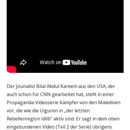
Der Jounalist Bilal Abdul Kareem aus den USA, der
auch schon für CNN gearbeitet hat, stellt in einer
Propaganda-Videoserie Kämpfer von den Malediven
vor, die wie die Uiguren in „der letzten
Rebellenregion Idlib“ aktiv sind. Er sagt in dem oben
eingebundenen Video (Teil 2 der Serie) übrigens