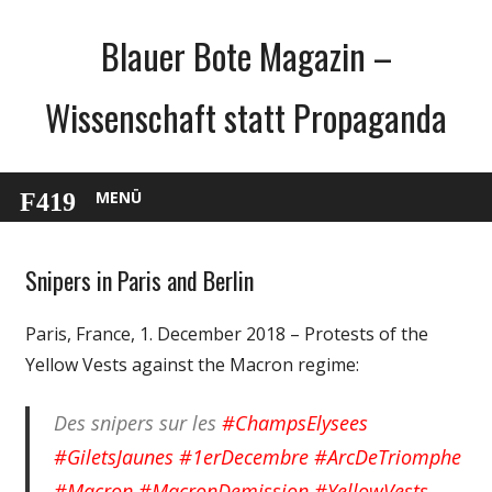
Zum
Blauer Bote Magazin –
Inhalt
springen
Wissenschaft statt Propaganda
MENÜ
Snipers in Paris and Berlin
English
Gesellschaft
Paris, France, 1. December 2018 – Protests of the
Politik
Yellow Vests against the Macron regime:
Des snipers sur les
#ChampsElysees
#GiletsJaunes
#1erDecembre
#ArcDeTriomphe
#Macron
#MacronDemission
#YellowVests