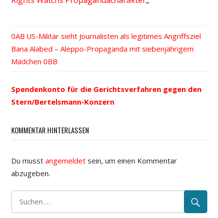
Vorheriger
US-Militär sieht Journalisten als legitimes Angriffsziel
Beitrags-
Nächster
Bana Alabed – Aleppo-Propaganda mit siebenjährigem
Beitrag:
Beitrag:
Mädchen
Navigation
Spendenkonto für die Gerichtsverfahren gegen den
Stern/Bertelsmann-Konzern
KOMMENTAR HINTERLASSEN
Du musst
angemeldet
sein, um einen Kommentar
abzugeben.