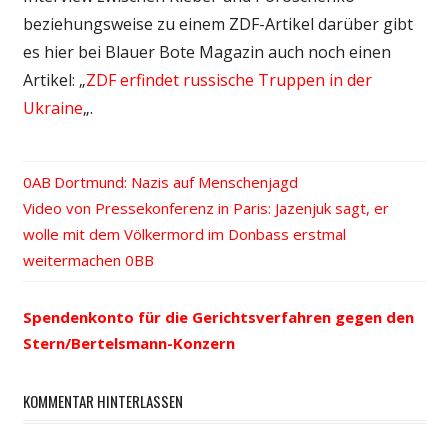
beziehungsweise zu einem ZDF-Artikel darüber gibt
es hier bei Blauer Bote Magazin auch noch einen
Artikel: „
ZDF erfindet russische Truppen in der
Ukraine
„.
Vorheriger
Dortmund: Nazis auf Menschenjagd
Beitrags-
Nächster
Video von Pressekonferenz in Paris: Jazenjuk sagt, er
Beitrag:
Beitrag:
wolle mit dem Völkermord im Donbass erstmal
Navigation
weitermachen
Spendenkonto für die Gerichtsverfahren gegen den
Stern/Bertelsmann-Konzern
KOMMENTAR HINTERLASSEN