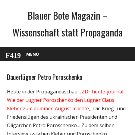
Zum
Blauer Bote Magazin –
Inhalt
springen
Wissenschaft statt Propaganda
MENÜ
Dauerlügner Petro Poroschenko
Gesellschaft
Medien
Heute in der Propagandaschau: „
ZDF heute-journal:
Politik
Wie der Lügner Poroschenko den Lügner Claus
Webfundstück
Kleber zum dummen August machte
„. Die Krieg- und
Friedenslügen des ukrainischen Präsidenten und
Oligarchen Petro Poroschenko… Zu dem selben
Interview zwischen Kleber und Poroschenko