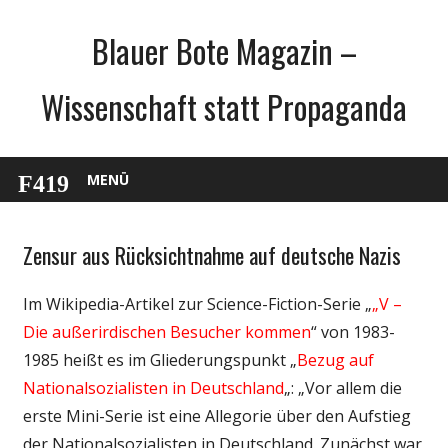
Zum
Blauer Bote Magazin –
Inhalt
springen
Wissenschaft statt Propaganda
MENÜ
Zensur aus Rücksichtnahme auf deutsche Nazis
Gesellschaft
Medien
Im Wikipedia-Artikel zur Science-Fiction-Serie „
„V –
Politik
Die außerirdischen Besucher kommen
“ von 1983-
Unterhaltung
1985 heißt es im Gliederungspunkt „
Bezug auf
Nationalsozialisten in Deutschland
„: „Vor allem die
erste Mini-Serie ist eine Allegorie über den Aufstieg
der Nationalsozialisten in Deutschland. Zunächst war