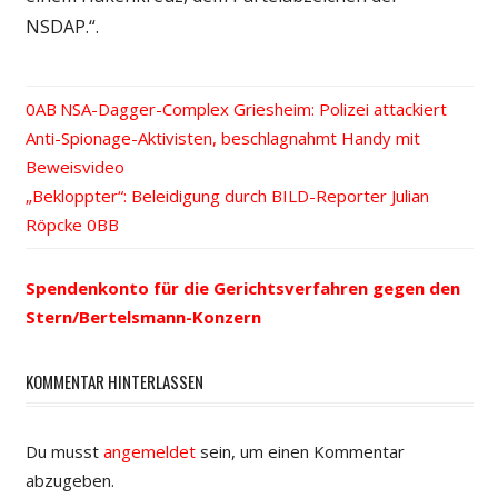
NSDAP.“.
Vorheriger
NSA-Dagger-Complex Griesheim: Polizei attackiert
Beitrags-
Anti-Spionage-Aktivisten, beschlagnahmt Handy mit
Beitrag:
Beweisvideo
Navigation
Nächster
„Bekloppter“: Beleidigung durch BILD-Reporter Julian
Beitrag:
Röpcke
Spendenkonto für die Gerichtsverfahren gegen den
Stern/Bertelsmann-Konzern
KOMMENTAR HINTERLASSEN
Du musst
angemeldet
sein, um einen Kommentar
abzugeben.