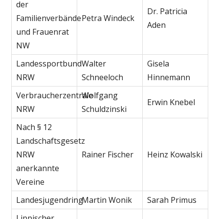
der
Dr. Patricia
Familienverbände
Petra Windeck
Aden
und Frauenrat
NW
Landessportbund
Walter
Gisela
NRW
Schneeloch
Hinnemann
Verbraucherzentrale
Wolfgang
Erwin Knebel
NRW
Schuldzinski
Nach § 12
Landschaftsgesetz
NRW
Rainer Fischer
Heinz Kowalski
anerkannte
Vereine
Landesjugendring
Martin Wonik
Sarah Primus
Lippischer