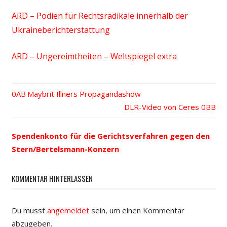
ARD – Podien für Rechtsradikale innerhalb der
Ukraineberichterstattung
ARD – Ungereimtheiten – Weltspiegel extra
Vorheriger
Maybrit Illners Propagandashow
Beitrags-
Beitrag:
Nächster
DLR-Video von Ceres
Beitrag:
Navigation
Spendenkonto für die Gerichtsverfahren gegen den
Stern/Bertelsmann-Konzern
KOMMENTAR HINTERLASSEN
Du musst
angemeldet
sein, um einen Kommentar
abzugeben.