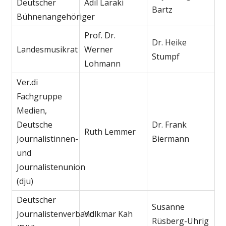
Deutscher
Adil Laraki
Bartz
Bühnenangehöriger
Prof. Dr.
Dr. Heike
Landesmusikrat
Werner
Stumpf
Lohmann
Ver.di
Fachgruppe
Medien,
Deutsche
Dr. Frank
Ruth Lemmer
Journalistinnen-
Biermann
und
Journalistenunion
(dju)
Deutscher
Susanne
Journalistenverband
Volkmar Kah
Rüsberg-Uhrig