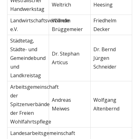
Westfälischer
Weltrich
Heesing
Handwerkstag
Landwirtschaftsverbände
Wilhelm
Friedhelm
e.V.
Brüggemeier
Decker
Städtetag,
Städte- und
Dr. Bernd
Dr. Stephan
Gemeindebund
Jürgen
Articus
und
Schneider
Landkreistag
Arbeitsgemeinschaft
der
Andreas
Wolfgang
Spitzenverbände
Meiwes
Altenbernd
der Freien
Wohlfahrtspflege
Landesarbeitsgemeinschaft