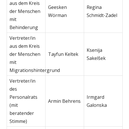
aus dem Kreis
Geesken
Regina
der Menschen
Wörman
Schmidt-Zadel
mit
Behinderung
Vertreter/in
aus dem Kreis
Ksenija
der Menschen
Tayfun Keltek
Sakelšek
mit
Migrationshintergrund
Vertreter/in
des
Personalrats
Irmgard
Armin Behrens
(mit
Galonska
beratender
Stimme)