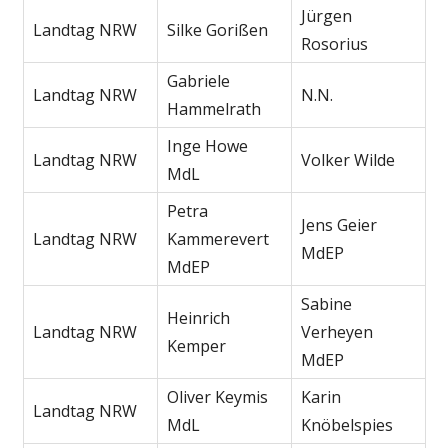
Jürgen
Landtag NRW
Silke Gorißen
Rosorius
Gabriele
Landtag NRW
N.N.
Hammelrath
Inge Howe
Landtag NRW
Volker Wilde
MdL
Petra
Jens Geier
Landtag NRW
Kammerevert
MdEP
MdEP
Sabine
Heinrich
Landtag NRW
Verheyen
Kemper
MdEP
Oliver Keymis
Karin
Landtag NRW
MdL
Knöbelspies