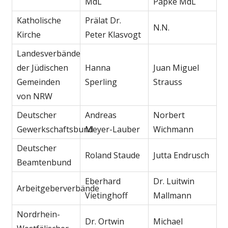
MdL
Papke MdL
Katholische
Prälat Dr.
N.N.
Kirche
Peter Klasvogt
Landesverbände
der Jüdischen
Hanna
Juan Miguel
Gemeinden
Sperling
Strauss
von NRW
Deutscher
Andreas
Norbert
Gewerkschaftsbund
Meyer-Lauber
Wichmann
Deutscher
Roland Staude
Jutta Endrusch
Beamtenbund
Eberhard
Dr. Luitwin
Arbeitgeberverbände
Vietinghoff
Mallmann
Nordrhein-
Dr. Ortwin
Michael