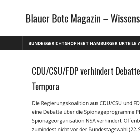
Zum
Inhalt
Blauer Bote Magazin – Wissens
springen
BUNDESGERICHTSHOF HEBT HAMBURGER URTEILE 
CDU/CSU/FDP verhindert Debatte
Internet
Medien
Tempora
Politik
Die Regierungskoalition aus CDU/CSU und FDP
eine Debatte über die Spionageprogramme PR
Spionageorganisation NSA verhindert. Offenba
zumindest nicht vor der Bundestagswahl (22.