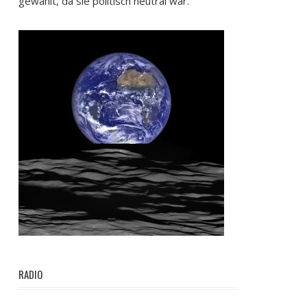
gewählt, da sie politisch neutral war.
RADIO