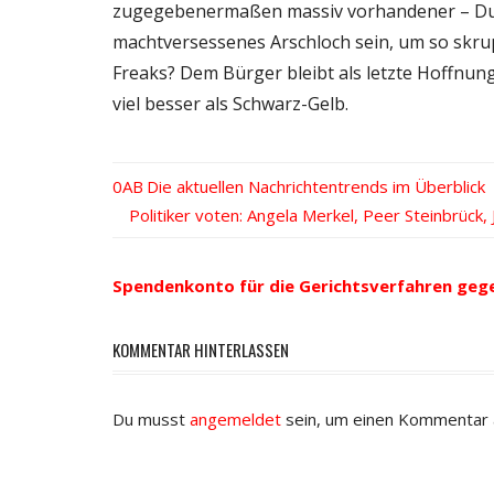
zugegebenermaßen massiv vorhandener – Dum
machtversessenes Arschloch sein, um so skrup
Freaks? Dem Bürger bleibt als letzte Hoffnung
viel besser als Schwarz-Gelb.
Vorheriger
Die aktuellen Nachrichtentrends im Überblick
Beitrags-
Nächster
Politiker voten: Angela Merkel, Peer Steinbrück,
Beitrag:
Beitrag:
Navigation
Spendenkonto für die Gerichtsverfahren geg
KOMMENTAR HINTERLASSEN
Du musst
angemeldet
sein, um einen Kommentar