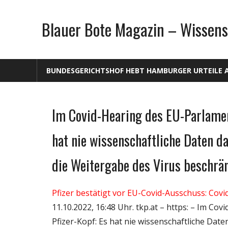
Zum
Inhalt
Blauer Bote Magazin – Wissens
springen
BUNDESGERICHTSHOF HEBT HAMBURGER URTEILE 
Im Covid-Hearing des EU-Parlament
Gesellschaft
Medien
hat nie wissenschaftliche Daten 
Politik
die Weitergabe des Virus beschrä
Wirtschaft
Wissenschaft
Pfizer bestätigt vor EU-Covid-Ausschuss: Cov
11.10.2022, 16:48 Uhr. tkp.at – https: – Im Co
Pfizer-Kopf: Es hat nie wissenschaftliche D