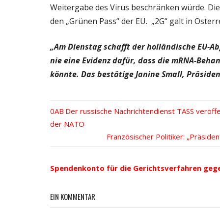
Weitergabe des Virus beschränken würde. D
den „Grünen Pass“ der EU. „2G“ galt in Österr
„Am Dienstag schafft der holländische EU-Ab
nie eine Evidenz dafür, dass die mRNA-Beha
könnte. Das bestätige Janine Small, Präsiden
Vorheriger
Der russische Nachrichtendienst TASS veröf
Beitrags-
der NATO
Beitrag:
Nächster
Französischer Politiker: „Präside
Navigation
Beitrag:
Spendenkonto für die Gerichtsverfahren geg
EIN KOMMENTAR