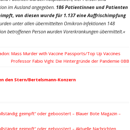
ition im Ausland angegeben.
186 Patientinnen und Patienten
impft, von diesen wurde für 1.137 eine Auffrischimpfung
urden unter allen übermittelten Omikron-Infektionen 148
ektion betroffenen Person wurden Vorerkrankungen übermittelt.«
 Yeadon: Mass Murder with Vaccine Passports/Top Up Vaccines
Nächster
Professor Fabio Vighi: Die Hintergründe der Pandemie
Beitrag:
en den Stern/Bertelsmann-Konzern
ollständig geimpft“ oder geboostert – Blauer Bote Magazin –
ollständig geimpft“ oder geboostert – Aktuelle Nachrichten