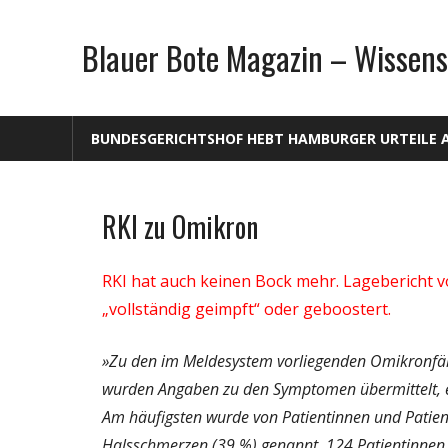
Zum
Inhalt
Blauer Bote Magazin – Wissens
springen
BUNDESGERICHTSHOF HEBT HAMBURGER URTEILE 
RKI zu Omikron
Gesellschaft
Medien
RKI hat auch keinen Bock mehr. Lagebericht vo
Politik
„vollständig geimpft“ oder geboostert.
Wirtschaft
Wissenschaft
»Zu den im Meldesystem vorliegenden Omikronfäll
wurden Angaben zu den Symptomen übermittelt, 
Am häufigsten wurde von Patientinnen und Patie
Halsschmerzen (39 %) genannt. 124 Patientinnen u