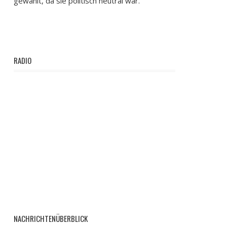
gewählt, da sie politisch neutral war.
RADIO
NACHRICHTENÜBERBLICK