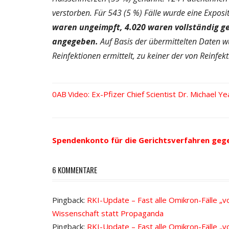
verstorben. Für 543 (5 %) Fälle wurde eine Expos
waren ungeimpft, 4.020 waren vollständig ge
angegeben.
Auf Basis der übermittelten Daten w
Reinfektionen ermittelt, zu keiner der von Reinf
Vorheriger
Video: Ex-Pfizer Chief Scientist Dr. Michael
Beitrags-
Beitrag:
Navigation
Spendenkonto für die Gerichtsverfahren geg
6 KOMMENTARE
Pingback:
RKI-Update – Fast alle Omikron-Fälle „v
Wissenschaft statt Propaganda
Pingback:
RKI-Update – Fast alle Omikron-Fälle „v