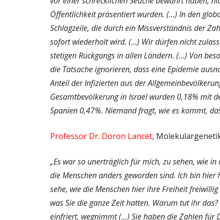
vor einer schrecklichen Seuche bewahrt haben, nic
Öffentlichkeit präsentiert wurden. (…) In den gl
Schlagzeile, die durch ein Missverständnis der Z
sofort wiederholt wird. (…) Wir dürfen nicht zulas
stetigen Rückgangs in allen Ländern. (…) Von bes
die Tatsache ignorieren, dass eine Epidemie ausn
Anteil der Infizierten aus der Allgemeinbevölkeru
Gesamtbevölkerung in Israel wurden 0,18% mit de
Spanien 0,47%. Niemand fragt, wie es kommt, dass
Professor Dr. Doron Lancet
, Molekulargenetik
„Es war so unerträglich für mich, zu sehen, wie i
die Menschen anders geworden sind. Ich bin hier 
sehe, wie die Menschen hier ihre Freiheit freiwill
was Sie die ganze Zeit hatten. Warum tut ihr das
einfriert, wegnimmt (…) Sie haben die Zahlen für