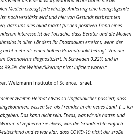
hts weiter als eine Illusion, während echte Daten nie der
obalen Medien erzeugt jede winzige Änderung eine beängstigende
ahlen noch verstärkt wird und hier von Gesundheitsbeamten
sen, dass uns dies blind macht für den positiven Trend eines
onderem Interesse ist die Tatsache, dass Berater und die Medien
ahmslos in allen Ländern ihr Endstadium erreicht, wenn der
ng nicht mehr als einen halben Prozentpunkt beträgt. Von der
m Coronavirus diagnostiziert, in Schweden 0,22% und in
 99,5% der Weltbevölkerung nicht infiziert waren.“
er, Weizmann Institute of Science, Israel.
n meiner zweiten Heimat etwas so Unglaubliches passiert, dass
hingekommen, wissen Sie, als Fremder in ein neues Land. (…) Ich
ig abgeben. Das kann nicht sein. Etwas, was wir nie hatten und
? Warum akzeptieren Sie etwas, was die Grundrechte einfach
 Deutschland und es war klar, dass COVID-19 nicht der große