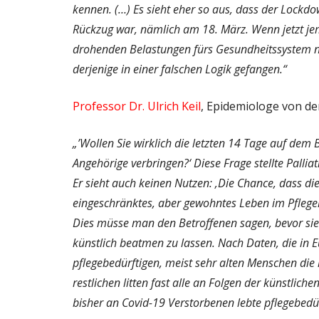
kennen. (…) Es sieht eher so aus, dass der Lockd
Rückzug war, nämlich am 18. März. Wenn jetzt je
drohenden Belastungen fürs Gesundheitssystem ni
derjenige in einer falschen Logik gefangen.“
Professor Dr. Ulrich Keil
, Epidemiologe von d
„’Wollen Sie wirklich die letzten 14 Tage auf d
Angehörige verbringen?‘ Diese Frage stellte Pall
Er sieht auch keinen Nutzen: ‚Die Chance, dass die
eingeschränktes, aber gewohntes Leben im Pflegeh
Dies müsse man den Betroffenen sagen, bevor sie o
künstlich beatmen zu lassen. Nach Daten, die in E
pflegebedürftigen, meist sehr alten Menschen die
restlichen litten fast alle an Folgen der künstlic
bisher an Covid-19 Verstorbenen lebte pflegebedür