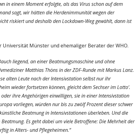
own in einem Moment erfolgte, als das Virus schon auf dem
mand sagt, wir hätten die Herdenimmunität wegen der
cht riskiert und deshalb den Lockdown-Weg gewählt, dann ist
er Universität Münster und ehemaliger Berater der WHO.
em Bauch liegend, an einer Beatmungsmaschine und ohne
iativmediziner Matthias Thöns in der ZDF-Runde mit Markus Lanz.
se alten Leute nach der Intensivstation selbst nur ihr
eim wieder fortsetzen können, gleicht dem Sechser im Lotto‘.
der ihre Angehörigen einwilligen, sie in einer Intensivstation
uropa vorliegen, würden nur bis zu zwölf Prozent dieser schwer
 künstliche Beatmung in Intensivstationen überleben. Und die
hen Beatmung. Es geht dabei um viele Betroffene: Die Mehrheit der
ftig in Alters- und Pflegeheimen.“