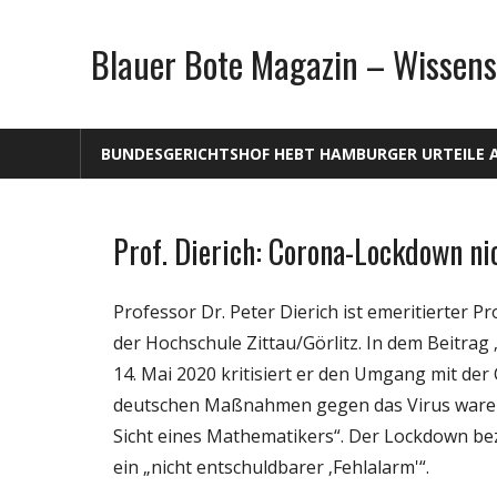
Zum
Inhalt
Blauer Bote Magazin – Wissens
springen
BUNDESGERICHTSHOF HEBT HAMBURGER URTEILE 
Prof. Dierich: Corona-Lockdown ni
Gesellschaft
Medien
Professor Dr. Peter Dierich ist emeritierter 
Politik
der Hochschule Zittau/Görlitz. In dem Beitrag 
Wirtschaft
14. Mai 2020 kritisiert er den Umgang mit der 
Wissenschaft
deutschen Maßnahmen gegen das Virus waren üb
Sicht eines Mathematikers“. Der Lockdown b
ein „nicht entschuldbarer ‚Fehlalarm'“.