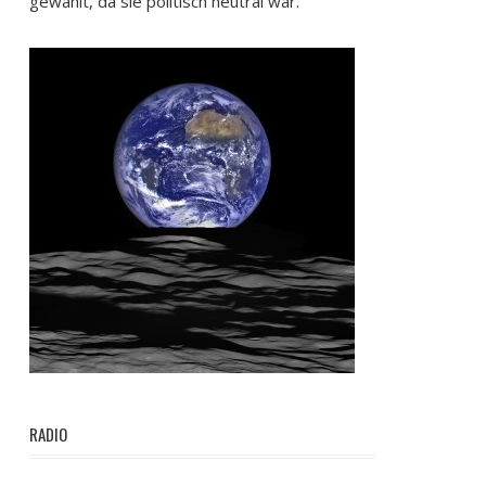
gewählt, da sie politisch neutral war.
RADIO