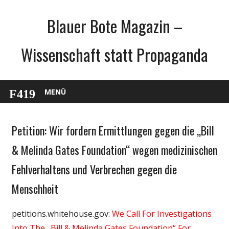
Zum
Blauer Bote Magazin –
Inhalt
springen
Wissenschaft statt Propaganda
MENÜ
Petition: Wir fordern Ermittlungen gegen die „Bill
Gesellschaft
Medien
& Melinda Gates Foundation“ wegen medizinischen
Politik
Fehlverhaltens und Verbrechen gegen die
Wirtschaft
Menschheit
Wissenschaft
petitions.whitehouse.gov:
We Call For Investigations
Into The „Bill & Melinda Gates Foundation“ For