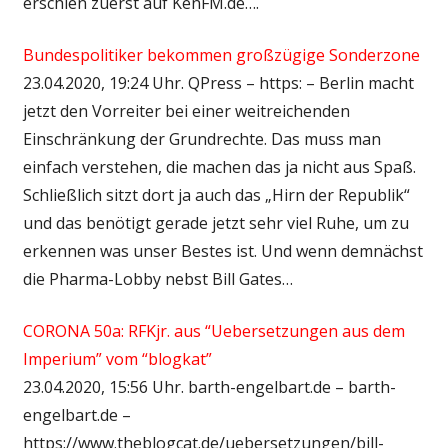
erschien zuerst auf KenFM.de….
Bundespolitiker bekommen großzügige Sonderzone
23.04.2020, 19:24 Uhr. QPress – https: – Berlin macht
jetzt den Vorreiter bei einer weitreichenden
Einschränkung der Grundrechte. Das muss man
einfach verstehen, die machen das ja nicht aus Spaß.
Schließlich sitzt dort ja auch das „Hirn der Republik“
und das benötigt gerade jetzt sehr viel Ruhe, um zu
erkennen was unser Bestes ist. Und wenn demnächst
die Pharma-Lobby nebst Bill Gates…
CORONA 50a: RFKjr. aus “Uebersetzungen aus dem
Imperium” vom “blogkat”
23.04.2020, 15:56 Uhr. barth-engelbart.de – barth-
engelbart.de –
https://www.theblogcat.de/uebersetzungen/bill-