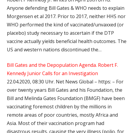
Anyone defending Bill Gates & WHO needs to explain
Morgensen et al 2017. Prior to 2017, neither HHS nor
WHO performed the kind of vaccinated/unvaxxed (or
placebo) study necessary to ascertain if the DTP
vaccine actually yields beneficial health outcomes. The
US and western nations discontinued the…
Bill Gates and the Depopulation Agenda. Robert F.
Kennedy Junior Calls for an Investigation
22.04.2020, 08:30 Uhr. Net News Global – https: – For
over twenty years Bill Gates and his Foundation, the
Bill and Melinda Gates Foundation (BMGF) have been
vaccinating foremost children by the millions in
remote areas of poor countries, mostly Africa and
Asia. Most of their vaccination program had
disastrous results, causing the very illness (polio, for