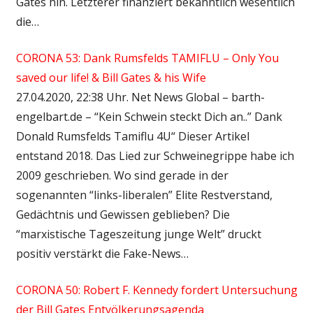
Gates hin. Letzterer finanziert bekanntlich wesentlich
die…
CORONA 53: Dank Rumsfelds TAMIFLU – Only You
saved our life! & Bill Gates & his Wife
27.04.2020, 22:38 Uhr. Net News Global – barth-
engelbart.de – “Kein Schwein steckt Dich an..” Dank
Donald Rumsfelds Tamiflu 4U“ Dieser Artikel
entstand 2018. Das Lied zur Schweinegrippe habe ich
2009 geschrieben. Wo sind gerade in der
sogenannten “links-liberalen” Elite Restverstand,
Gedächtnis und Gewissen geblieben? Die
“marxistische Tageszeitung junge Welt” druckt
positiv verstärkt die Fake-News…
CORONA 50: Robert F. Kennedy fordert Untersuchung
der Bill Gates Entvölkerungsagenda