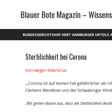
Zum
Inhalt
Blauer Bote Magazin – Wissens
springen
BUNDESGERICHTSHOF HEBT HAMBURGER URTEILE 
Sterblichkeit bei Corona
Gesellschaft
Medien
Von wegen Killervirus
:
Politik
Wirtschaft
„‚Corona ist auf keinen Fall gefährlicher als In
Wissenschaft
Clemens Wendtner von der Schwabinger Klinik 
‚Wir gehen davon aus, dass die Sterblichkeit deutl