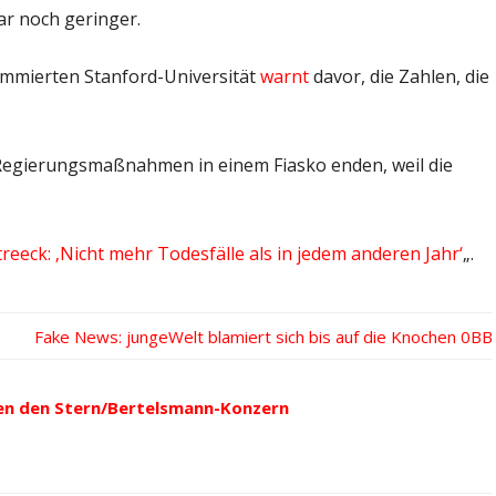
gar noch geringer.
nommierten Stanford-Universität
warnt
davor, die Zahlen, die
ie Regierungsmaßnahmen in einem Fiasko enden, weil die
treeck: ‚Nicht mehr Todesfälle als in jedem anderen Jahr‘
„.
Nächster
Fake News: jungeWelt blamiert sich bis auf die Knochen
Beitrag:
en den Stern/Bertelsmann-Konzern