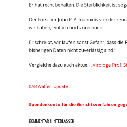
Er hat recht behalten. Die Sterblichkeit ist so
Der Forscher John P. A. Ioannidis von der re
wir haben, einfach hochzurechnen.
Er schreibt, wir laufen sonst Gefahr, dass d
bisherigen Daten nicht zuverlässig sind.“
Vergleiche dazu auch aktuell „
Virologe Prof. S
Vorheriger
Waffen-Update
Beitrags-
Beitrag:
Navigation
Spendenkonto für die Gerichtsverfahren geg
KOMMENTAR HINTERLASSEN