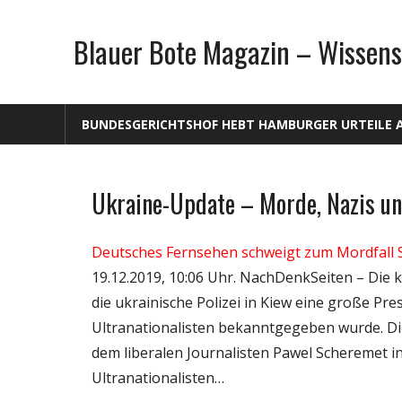
Zum
Inhalt
Blauer Bote Magazin – Wissens
springen
BUNDESGERICHTSHOF HEBT HAMBURGER URTEILE 
Ukraine-Update – Morde, Nazis u
Gesellschaft
Medien
Deutsches Fernsehen schweigt zum Mordfall 
Politik
19.12.2019, 10:06 Uhr. NachDenkSeiten – Die k
Wissenschaft
die ukrainische Polizei in Kiew eine große Pr
Ultranationalisten bekanntgegeben wurde. Di
dem liberalen Journalisten Pawel Scheremet i
Ultranationalisten…