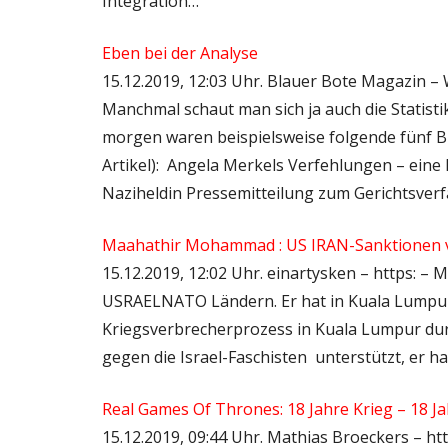
Integration…
Eben bei der Analyse
15.12.2019, 12:03 Uhr. Blauer Bote Magazin –
Manchmal schaut man sich ja auch die Statist
morgen waren beispielsweise folgende fünf Bla
Artikel): Angela Merkels Verfehlungen – eine 
Naziheldin Pressemitteilung zum Gerichtsver
Maahathir Mohammad : US IRAN-Sanktionen ve
15.12.2019, 12:02 Uhr. einartysken – https: – 
USRAELNATO Ländern. Er hat in Kuala Lumpur
Kriegsverbrecherprozess in Kuala Lumpur durc
gegen die Israel-Faschisten unterstützt, er h
Real Games Of Thrones: 18 Jahre Krieg – 18 J
15.12.2019, 09:44 Uhr. Mathias Broeckers – ht