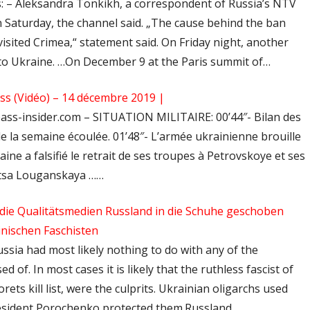
s: – Aleksandra Tonkikh, a correspondent of Russia’s NTV
 Saturday, the channel said. „The cause behind the ban
isited Crimea,“ statement said. On Friday night, another
 to Ukraine. …On December 9 at the Paris summit of…
s (Vidéo) – 14 décembre 2019 |
bass-insider.com – SITUATION MILITAIRE: 00’44″- Bilan des
 la semaine écoulée. 01’48″- L’armée ukrainienne brouille
aine a falsifié le retrait de ses troupes à Petrovskoye et ses
nitsa Louganskaya ……
 die Qualitätsmedien Russland in die Schuhe geschoben
inischen Faschisten
ussia had most likely nothing to do with any of the
d of. In most cases it is likely that the ruthless fascist of
ets kill list, were the culprits. Ukrainian oligarchs used
President Porochenko protected them.Russland…