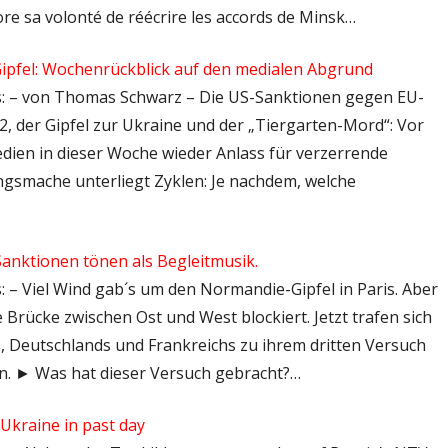
core sa volonté de réécrire les accords de Minsk…
ipfel: Wochenrückblick auf den medialen Abgrund
ps: – von Thomas Schwarz – Die US-Sanktionen gegen EU-
2, der Gipfel zur Ukraine und der „Tiergarten-Mord“: Vor
ien in dieser Woche wieder Anlass für verzerrende
ngsmache unterliegt Zyklen: Je nachdem, welche
anktionen tönen als Begleitmusik.
s: – Viel Wind gab´s um den Normandie-Gipfel in Paris. Aber
e Brücke zwischen Ost und West blockiert. Jetzt trafen sich
, Deutschlands und Frankreichs zu ihrem dritten Versuch
en. ► Was hat dieser Versuch gebracht?…
Ukraine in past day