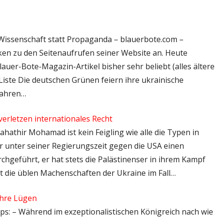
 Wissenschaft statt Propaganda – blauerbote.com –
iken zu den Seitenaufrufen seiner Website an. Heute
uer-Bote-Magazin-Artikel bisher sehr beliebt (alles ältere
Liste Die deutschen Grünen feiern ihre ukrainische
fahren…
rletzen internationales Recht
Mahathir Mohamad ist kein Feigling wie alle die Typen in
 unter seiner Regierungszeit gegen die USA einen
hgeführt, er hat stets die Palästinenser in ihrem Kampf
at die üblen Machenschaften der Ukraine im Fall…
ahre Lügen
tps: – Während im exzeptionalistischen Königreich nach wie