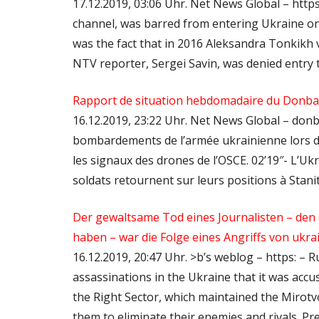
17.12.2019, 03:06 Uhr. Net News Global – http
channel, was barred from entering Ukraine on
was the fact that in 2016 Aleksandra Tonkikh v
NTV reporter, Sergei Savin, was denied entry
Rapport de situation hebdomadaire du Donbas
16.12.2019, 23:22 Uhr. Net News Global – don
bombardements de l’armée ukrainienne lors de
les signaux des drones de l’OSCE. 02’19″- L’Ukr
soldats retournent sur leurs positions à Sta
Der gewaltsame Tod eines Journalisten – den
haben – war die Folge eines Angriffs von ukra
16.12.2019, 20:47 Uhr. >b’s weblog – https: – R
assassinations in the Ukraine that it was accuse
the Right Sector, which maintained the Mirotvor
them to eliminate their enemies and rivals. 