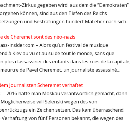
eachment-Zirkus gegeben wird, aus dem die “Demokraten”
vorgehen können, sind aus den Tiefen des Reichs
setzungen und Bestrafungen hundert Mal eher nach sich…
re de Cheremet sont des néo-nazis
ass-insider.com – Alors qu’un festival de musique
end à Kiev au vu et au su de tout le monde, sans que
 plus d’assassiner des enfants dans les rues de la capitale,
e meurtre de Pavel Cheremet, un journaliste assassiné…
dem Journalisten Scheremet verhaftet
ps: – 2016 hatte man Moskau verantwortlich gemacht, dann
. Möglicherweise will Selenski wegen des von
uppenrückzugs ein Zeichen setzen. Das kam überraschend.
ie Verhaftung von fünf Personen bekannt, die wegen des