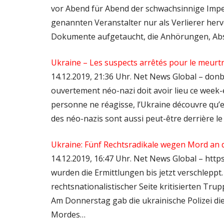
vor Abend für Abend der schwachsinnige Imp
genannten Veranstalter nur als Verlierer her
Dokumente aufgetaucht, die Anhörungen, Ab
Ukraine – Les suspects arrêtés pour le meurt
14.12.2019, 21:36 Uhr. Net News Global – donb
ouvertement néo-nazi doit avoir lieu ce week-
personne ne réagisse, l’Ukraine découvre qu’en
des néo-nazis sont aussi peut-être derrière l
Ukraine: Fünf Rechtsradikale wegen Mord an 
14.12.2019, 16:47 Uhr. Net News Global – htt
wurden die Ermittlungen bis jetzt verschleppt
rechtsnationalistischer Seite kritisierten Tr
Am Donnerstag gab die ukrainische Polizei d
Mordes…