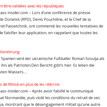
t être validées avec les républiques
bass-insider.com – Lors d’une conférence de presse
e Donetsk (RPD), Denis Pouchiline, et le Chef de la
id Passetchnik, ont commenté les nouvelles tentatives de
e falsifier leur application, en rappelant que toutes les
e Verehrung
In Spanien wird der ukrainische Fußballer Roman Sosulja als
ihn als Patrioten.Den Bericht gibt’s hier. Es leben die
nsten Wassers….
ds de Minsk en plus de les réécrire
ass-insider.com – Après avoir falsifié le communiqué
t Normandie, puis violé les conditions du retrait de ses
ya, montrant que le désengagement n’était qu’une autre