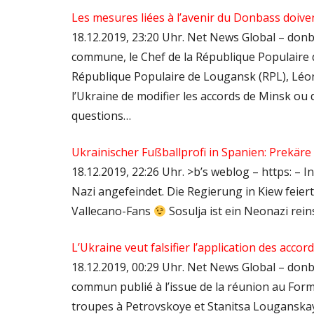
Les mesures liées à l’avenir du Donbass doiven
18.12.2019, 23:20 Uhr. Net News Global – don
commune, le Chef de la République Populaire d
République Populaire de Lougansk (RPL), Léon
l’Ukraine de modifier les accords de Minsk ou d
questions…
Ukrainischer Fußballprofi in Spanien: Prekär
18.12.2019, 22:26 Uhr. >b’s weblog – https: – 
Nazi angefeindet. Die Regierung in Kiew feiert 
Vallecano-Fans
Sosulja ist ein Neonazi rei
L’Ukraine veut falsifier l’application des accor
18.12.2019, 00:29 Uhr. Net News Global – donb
commun publié à l’issue de la réunion au Forma
troupes à Petrovskoye et Stanitsa Louganska