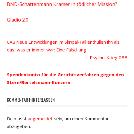
BND-Schattenmann Kramer in tödlicher Mission?
Gladio 2.0
Vorheriger
Neue Entwicklungen im Skripal-Fall enthüllen ihn als
Beitrags-
das, was er immer war: Eine Fälschung
Beitrag:
Nächster
Psycho-Krieg
Navigation
Beitrag:
Spendenkonto für die Gerichtsverfahren gegen den
Stern/Bertelsmann-Konzern
KOMMENTAR HINTERLASSEN
Du musst
angemeldet
sein, um einen Kommentar
abzugeben.