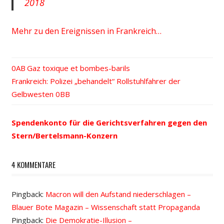
2018
Mehr zu den Ereignissen in Frankreich…
Vorheriger
Gaz toxique et bombes-barils
Beitrags-
Nächster
Frankreich: Polizei „behandelt“ Rollstuhlfahrer der
Beitrag:
Beitrag:
Gelbwesten
Navigation
Spendenkonto für die Gerichtsverfahren gegen den
Stern/Bertelsmann-Konzern
4 KOMMENTARE
Pingback:
Macron will den Aufstand niederschlagen –
Blauer Bote Magazin – Wissenschaft statt Propaganda
Pingback:
Die Demokratie-Illusion –