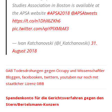
Studies Association in Boston is available at
the APSA website
#APSA2018
@APSAtweets
https://t.co/n1DhX6ZKh6
pic.twitter.com/vpYPlXMbM3
— Ivan Katchanovski (@I_Katchanovski)
31.
August 2018
Vorheriger
Todesdrohungen gegen Occupy und Wissenschaftler
Beitrags-
Nächster
Bloggen, facebooken, twittern, youtuben nur noch mit
Beitrag:
Beitrag:
staatlicher Lizenz
Navigation
Spendenkonto für die Gerichtsverfahren gegen den
Stern/Bertelsmann-Konzern