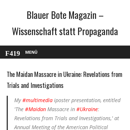
Zum
Blauer Bote Magazin –
Inhalt
springen
Wissenschaft statt Propaganda
MENÜ
The Maidan Massacre in Ukraine: Revelations from
English
Gesellschaft
Trials and Investigations
Politik
Webfundstück
My
#multimedia
iposter presentation, entitled
Wissenschaft
'The
#Maidan
Massacre in
#Ukraine
:
Revelations from Trials and Investigations,' at
Annual Meeting of the American Political