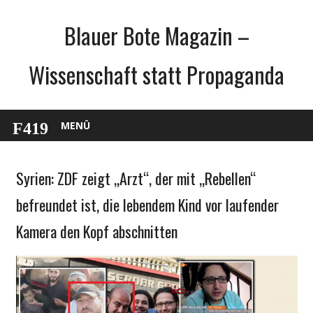
Zum
Blauer Bote Magazin –
Inhalt
springen
Wissenschaft statt Propaganda
MENÜ
Syrien: ZDF zeigt „Arzt“, der mit „Rebellen“
Gesellschaft
Medien
befreundet ist, die lebendem Kind vor laufender
Politik
Kamera den Kopf abschnitten
Wissenschaft