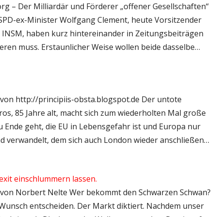
.org – Der Milliardär und Förderer „offener Gesellschaften“
-SPD-ex-Minister Wolfgang Clement, heute Vorsitzender
e INSM, haben kurz hintereinander in Zeitungsbeiträgen
ieren muss. Erstaunlicher Weise wollen beide dasselbe…
 von http://principiis-obsta.blogspot.de Der untote
os, 85 Jahre alt, macht sich zum wiederholten Mal große
u Ende geht, die EU in Lebensgefahr ist und Europa nur
nd verwandelt, dem sich auch London wieder anschließen…
exit einschlummern lassen.
s: – von Norbert Nelte Wer bekommt den Schwarzen Schwan?
Wunsch entscheiden. Der Markt diktiert. Nachdem unser