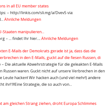
ions in all EU member states
s: – http://linkis.com/sli.mg/a/Dvev5 via:
ml…
Ähnliche Meldungen
EU-Staaten manipulieren…
rg – … findet Ihr hier….
Ähnliche Meldungen
kten E-Mails der Demokrats gerade ist ja, dass das die
rbrechen in den E-Mails, guckt auf die fiesen Russen, di
de – Die aktuelle Abwehrstrategie für die geleakten E-Mails
sen Russen waren. Guckt nicht auf unsere Verbrechen in den
re Leute hacken! Wir hacken auch (und viel mehr!) andere
t ihr!1!!Eine Strategie, die so auch von…
 am gleichen Strang ziehen, droht Europa Schlimmes