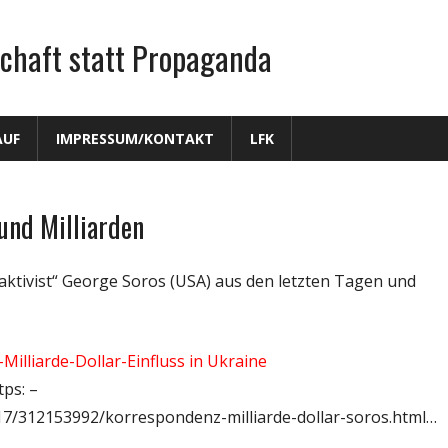
chaft statt Propaganda
AUF
IMPRESSUM/KONTAKT
LFK
und Milliarden
aktivist“ George Soros (USA) aus den letzten Tagen und
Milliarde-Dollar-Einfluss in Ukraine
tps: –
17/312153992/korrespondenz-milliarde-dollar-soros.html…