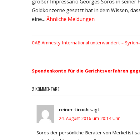
großer Impressario Georges Soros in seiner F
Goldkonzerne gesetzt hat in dem Wissen, dass 
eine…
Ähnliche Meldungen
Vorheriger
Amnesty International unterwandert – Syrie
Beitrags-
Beitrag:
Navigation
Spendenkonto für die Gerichtsverfahren geg
2 KOMMENTARE
reiner tiroch
sagt:
24. August 2016 um 20:14 Uhr
Soros der persönliche Berater von Merkel ist sa