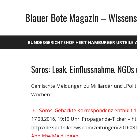
Zum
Inhalt
Blauer Bote Magazin – Wissens
springen
BUNDESGERICHTSHOF HEBT HAMBURGER URTEILE 
Soros: Leak, Einflussnahme, NGOs 
Gesellschaft
Medien
Gemischte Meldungen zu Milliardär und „Polit
Politik
Wochen:
Wirtschaft
Wissenschaft
+
Soros: Gehackte Korrespondenz enthüllt 1-
17.08.2016, 19:10 Uhr. Propaganda-Ticker – ht
http://de.sputniknews.com/zeitungen/201608
Ähnliche Meldungen