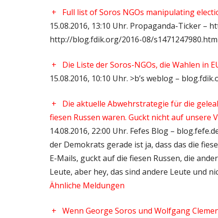
+
Full list of Soros NGOs manipulating elect
15.08.2016, 13:10 Uhr. Propaganda-Ticker – http
http://blog.fdik.org/2016-08/s1471247980.ht
+
Die Liste der Soros-NGOs, die Wahlen in 
15.08.2016, 10:10 Uhr. >b’s weblog – blog.fdik.o
+
Die aktuelle Abwehrstrategie für die gelea
fiesen Russen waren. Guckt nicht auf unsere Ve
14.08.2016, 22:00 Uhr. Fefes Blog – blog.fefe.
der Demokrats gerade ist ja, dass das die fie
E-Mails, guckt auf die fiesen Russen, die ande
Leute, aber hey, das sind andere Leute und nich
Ähnliche Meldungen
+
Wenn George Soros und Wolfgang Clement