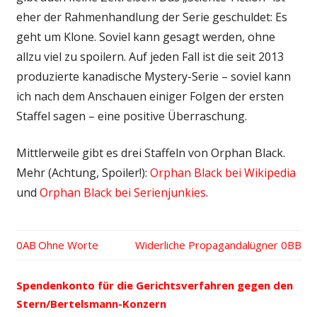
eher der Rahmenhandlung der Serie geschuldet: Es
geht um Klone. Soviel kann gesagt werden, ohne
allzu viel zu spoilern. Auf jeden Fall ist die seit 2013
produzierte kanadische Mystery-Serie – soviel kann
ich nach dem Anschauen einiger Folgen der ersten
Staffel sagen – eine positive Überraschung.
Mittlerweile gibt es drei Staffeln von Orphan Black.
Mehr (Achtung, Spoiler!):
Orphan Black bei Wikipedia
und
Orphan Black bei Serienjunkies
.
Vorheriger
Ohne Worte
Nächster
Widerliche Propagandalügner
Beitrags-
Beitrag:
Beitrag:
Spendenkonto für die Gerichtsverfahren gegen den
Navigation
Stern/Bertelsmann-Konzern