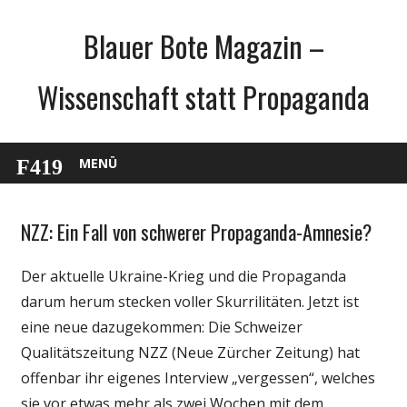
Zum
Blauer Bote Magazin –
Inhalt
springen
Wissenschaft statt Propaganda
MENÜ
NZZ: Ein Fall von schwerer Propaganda-Amnesie?
Gesellschaft
Internet
Der aktuelle Ukraine-Krieg und die Propaganda
Medien
darum herum stecken voller Skurrilitäten. Jetzt ist
Politik
eine neue dazugekommen: Die Schweizer
Webfundstück
Qualitätszeitung NZZ (Neue Zürcher Zeitung) hat
Wissenschaft
offenbar ihr eigenes Interview „vergessen“, welches
sie vor etwas mehr als zwei Wochen mit dem