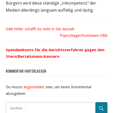
Bürgern wird diese ständige „Inkompetenz“ der
Medien allerdings langsam auffällig und lästig.
Vorheriger
Hitler schafft es nicht in Die Anstalt
Beitrags-
Beitrag:
Nächster
Popschlagerfoxtitanen
Beitrag:
Navigation
Spendenkonto für die Gerichtsverfahren gegen den
Stern/Bertelsmann-Konzern
KOMMENTAR HINTERLASSEN
Du musst
angemeldet
sein, um einen Kommentar
abzugeben.