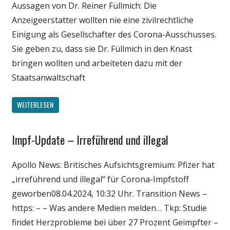
Aussagen von Dr. Reiner Füllmich: Die
Anzeigeerstatter wollten nie eine zivilrechtliche
Einigung als Gesellschafter des Corona-Ausschusses.
Sie geben zu, dass sie Dr. Füllmich in den Knast
bringen wollten und arbeiteten dazu mit der
Staatsanwaltschaft
WEITERLESEN
Impf-Update – Irreführend und illegal
Gesellschaft
Medien
Apollo News: Britisches Aufsichtsgremium: Pfizer hat
Politik
„irreführend und illegal“ für Corona-Impfstoff
Wirtschaft
geworben08.04.2024, 10:32 Uhr. Transition News –
Wissenschaft
https: – – Was andere Medien melden… Tkp: Studie
findet Herzprobleme bei über 27 Prozent Geimpfter –