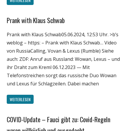
WEITERLESEN
Prank with Klaus Schwab
Gesellschaft
Medien
Prank with Klaus Schwab05.06.2024, 12:53 Uhr. >b’s
Politik
weblog – https: – Prank with Klaus Schwab… Video
Wirtschaft
von RussiaCalling, Vovan & Lexus (Rumble) Siehe
Wissenschaft
auch: ZDF: Anruf aus Russland: Wowan, Lexus – und
ihr Draht zum Kreml 06.12.2023 — Mit
Telefonstreichen sorgt das russische Duo Wowan
und Lexus für Schlagzeilen. Dabei machen
WEITERLESEN
COVID-Update – Fauci gibt zu: Covid-Regeln
Gesellschaft
Medien
waren willkürlich und ausgedacht