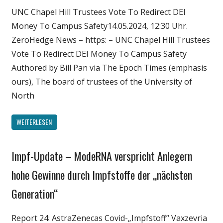
UNC Chapel Hill Trustees Vote To Redirect DEI
Wirtschaft
Money To Campus Safety14.05.2024, 12:30 Uhr.
Wissenschaft
ZeroHedge News – https: – UNC Chapel Hill Trustees
Vote To Redirect DEI Money To Campus Safety
Authored by Bill Pan via The Epoch Times (emphasis
ours), The board of trustees of the University of
North
WEITERLESEN
Impf-Update – ModeRNA verspricht Anlegern
Gesellschaft
Medien
hohe Gewinne durch Impfstoffe der „nächsten
Politik
Generation“
Wirtschaft
Wissenschaft
Report 24: AstraZenecas Covid-„Impfstoff“ Vaxzevria