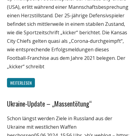
(USA), erlitt während einer Mannschaftsbesprechung
einen Herzstillstand. Der 25-jährige Defensivspieler
befindet sich mittlerweile in einem stabilen Zustand,
wie die Sportzeitschrift „kicker“ berichtet. Die Kansas
City Chiefs gelten quasi als „Corona-durchgeimpft“,
wie entsprechende Erfolgsmeldungen dieses
Football-Franchise aus dem Jahre 2021 belegen. Der
„kicker“ schreibt
WEITERLESEN
Ukraine-Update – „Massentötung“
Gesellschaft
Medien
Schon längst werden Ziele in Russland aus der
Politik
Ukraine mit westlichen Waffen
Wirtschaft
beschossen05.06.2024, 15:56 Uhr. >b’s weblog – https: