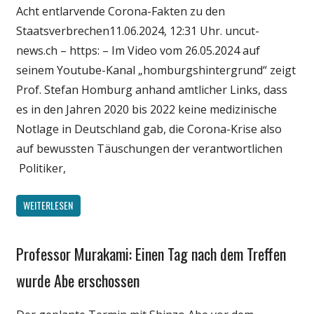
Acht entlarvende Corona-Fakten zu den
Politik
Staatsverbrechen11.06.2024, 12:31 Uhr. uncut-
Wirtschaft
news.ch – https: – Im Video vom 26.05.2024 auf
Wissenschaft
seinem Youtube-Kanal „homburgshintergrund“ zeigt
Prof. Stefan Homburg anhand amtlicher Links, dass
es in den Jahren 2020 bis 2022 keine medizinische
Notlage in Deutschland gab, die Corona-Krise also
auf bewussten Täuschungen der verantwortlichen
Politiker,
WEITERLESEN
Professor Murakami: Einen Tag nach dem Treffen
Gesellschaft
Medien
wurde Abe erschossen
Politik
Wirtschaft