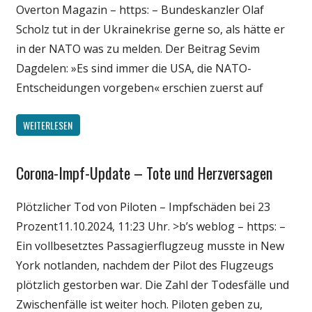
Overton Magazin – https: – Bundeskanzler Olaf
Scholz tut in der Ukrainekrise gerne so, als hätte er
in der NATO was zu melden. Der Beitrag Sevim
Dagdelen: »Es sind immer die USA, die NATO-
Entscheidungen vorgeben« erschien zuerst auf
WEITERLESEN
Corona-Impf-Update – Tote und Herzversagen
Gesellschaft
Medien
Plötzlicher Tod von Piloten – Impfschäden bei 23
Politik
Prozent11.10.2024, 11:23 Uhr. >b’s weblog – https: –
Wirtschaft
Ein vollbesetztes Passagierflugzeug musste in New
Wissenschaft
York notlanden, nachdem der Pilot des Flugzeugs
plötzlich gestorben war. Die Zahl der Todesfälle und
Zwischenfälle ist weiter hoch. Piloten geben zu,