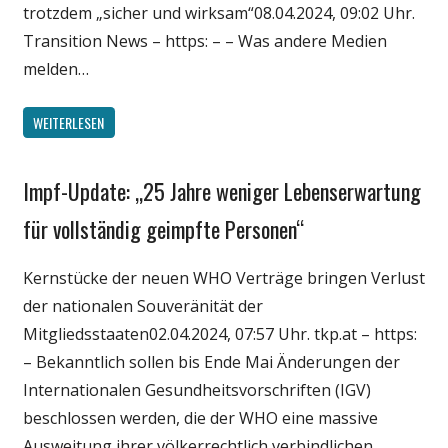
trotzdem „sicher und wirksam“08.04.2024, 09:02 Uhr.
Transition News – https: – – Was andere Medien
melden…
WEITERLESEN
Impf-Update: „25 Jahre weniger Lebenserwartung
Gesellschaft
Medien
für vollständig geimpfte Personen“
Politik
Kernstücke der neuen WHO Verträge bringen Verlust
Wirtschaft
der nationalen Souveränität der
Wissenschaft
Mitgliedsstaaten02.04.2024, 07:57 Uhr. tkp.at – https:
– Bekanntlich sollen bis Ende Mai Änderungen der
Internationalen Gesundheitsvorschriften (IGV)
beschlossen werden, die der WHO eine massive
Ausweitung ihrer völkerrechtlich verbindlichen