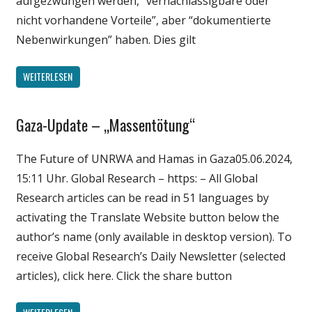
aufgezwungen werden, “vernachlässigbare oder
nicht vorhandene Vorteile”, aber “dokumentierte
Nebenwirkungen” haben. Dies gilt
WEITERLESEN
Gaza-Update – „Massentötung“
Gesellschaft
Medien
The Future of UNRWA and Hamas in Gaza05.06.2024,
Politik
15:11 Uhr. Global Research – https: – All Global
Wissenschaft
Research articles can be read in 51 languages by
activating the Translate Website button below the
author’s name (only available in desktop version). To
receive Global Research’s Daily Newsletter (selected
articles), click here. Click the share button