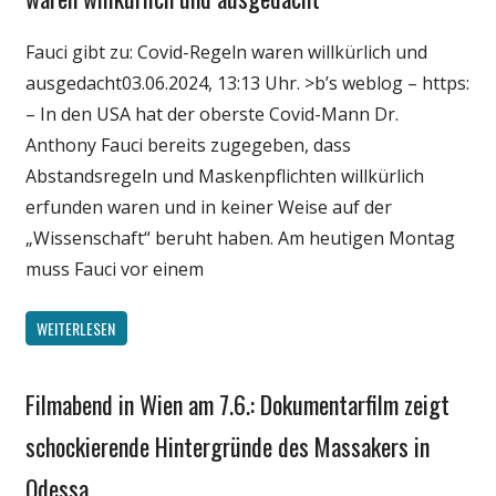
Politik
Fauci gibt zu: Covid-Regeln waren willkürlich und
Wirtschaft
ausgedacht03.06.2024, 13:13 Uhr. >b’s weblog – https:
Wissenschaft
– In den USA hat der oberste Covid-Mann Dr.
Anthony Fauci bereits zugegeben, dass
Abstandsregeln und Maskenpflichten willkürlich
erfunden waren und in keiner Weise auf der
„Wissenschaft“ beruht haben. Am heutigen Montag
muss Fauci vor einem
WEITERLESEN
Filmabend in Wien am 7.6.: Dokumentarfilm zeigt
Gesellschaft
Medien
schockierende Hintergründe des Massakers in
Politik
Odessa