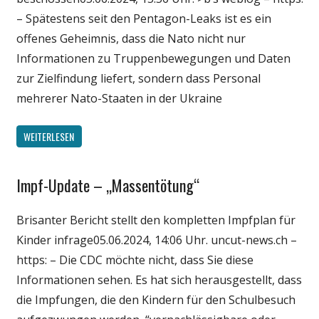
Wissenschaft
– Spätestens seit den Pentagon-Leaks ist es ein
offenes Geheimnis, dass die Nato nicht nur
Informationen zu Truppenbewegungen und Daten
zur Zielfindung liefert, sondern dass Personal
mehrerer Nato-Staaten in der Ukraine
WEITERLESEN
Impf-Update – „Massentötung“
Gesellschaft
Medien
Brisanter Bericht stellt den kompletten Impfplan für
Politik
Kinder infrage05.06.2024, 14:06 Uhr. uncut-news.ch –
Wirtschaft
https: – Die CDC möchte nicht, dass Sie diese
Wissenschaft
Informationen sehen. Es hat sich herausgestellt, dass
die Impfungen, die den Kindern für den Schulbesuch