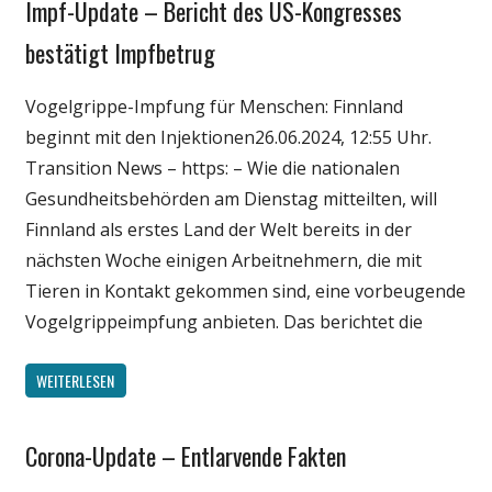
Impf-Update – Bericht des US-Kongresses
Gesellschaft
Medien
bestätigt Impfbetrug
Politik
Vogelgrippe-Impfung für Menschen: Finnland
Wirtschaft
beginnt mit den Injektionen26.06.2024, 12:55 Uhr.
Wissenschaft
Transition News – https: – Wie die nationalen
Gesundheitsbehörden am Dienstag mitteilten, will
Finnland als erstes Land der Welt bereits in der
nächsten Woche einigen Arbeitnehmern, die mit
Tieren in Kontakt gekommen sind, eine vorbeugende
Vogelgrippeimpfung anbieten. Das berichtet die
WEITERLESEN
Corona-Update – Entlarvende Fakten
Gesellschaft
Medien