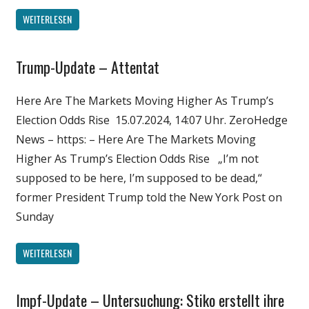
WEITERLESEN
Trump-Update – Attentat
Gesellschaft
Medien
Here Are The Markets Moving Higher As Trump’s
Politik
Election Odds Rise 15.07.2024, 14:07 Uhr. ZeroHedge
Wirtschaft
News – https: – Here Are The Markets Moving
Wissenschaft
Higher As Trump’s Election Odds Rise „I’m not
supposed to be here, I’m supposed to be dead,“
former President Trump told the New York Post on
Sunday
WEITERLESEN
Impf-Update – Untersuchung: Stiko erstellt ihre
Gesellschaft