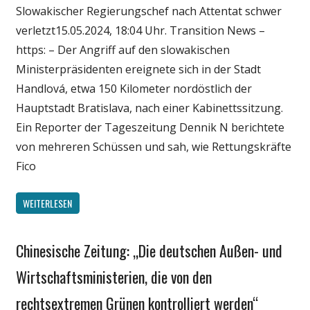
Slowakischer Regierungschef nach Attentat schwer
Wirtschaft
verletzt15.05.2024, 18:04 Uhr. Transition News –
Wissenschaft
https: – Der Angriff auf den slowakischen
Ministerpräsidenten ereignete sich in der Stadt
Handlová, etwa 150 Kilometer nordöstlich der
Hauptstadt Bratislava, nach einer Kabinettssitzung.
Ein Reporter der Tageszeitung Dennik N berichtete
von mehreren Schüssen und sah, wie Rettungskräfte
Fico
WEITERLESEN
Chinesische Zeitung: „Die deutschen Außen- und
Gesellschaft
Medien
Wirtschaftsministerien, die von den
Politik
rechtsextremen Grünen kontrolliert werden“
Wirtschaft