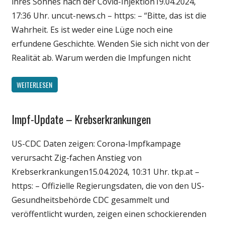
ihres Sohnes nach der Covid-Injektion19.04.2024,
17:36 Uhr. uncut-news.ch – https: – “Bitte, das ist die
Wahrheit. Es ist weder eine Lüge noch eine
erfundene Geschichte. Wenden Sie sich nicht von der
Realität ab. Warum werden die Impfungen nicht
WEITERLESEN
Impf-Update – Krebserkrankungen
Gesellschaft
Medien
US-CDC Daten zeigen: Corona-Impfkampage
Politik
verursacht Zig-fachen Anstieg von
Wirtschaft
Krebserkrankungen15.04.2024, 10:31 Uhr. tkp.at –
Wissenschaft
https: – Offizielle Regierungsdaten, die von den US-
Gesundheitsbehörde CDC gesammelt und
veröffentlicht wurden, zeigen einen schockierenden