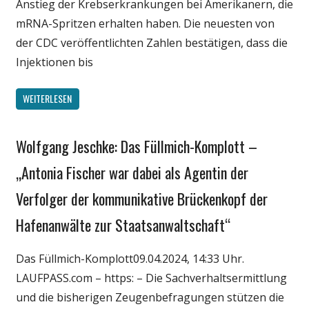
Anstieg der Krebserkrankungen bei Amerikanern, die
mRNA-Spritzen erhalten haben. Die neuesten von
der CDC veröffentlichten Zahlen bestätigen, dass die
Injektionen bis
WEITERLESEN
Wolfgang Jeschke: Das Füllmich-Komplott –
Gesellschaft
Medien
„Antonia Fischer war dabei als Agentin der
Politik
Verfolger der kommunikative Brückenkopf der
Wirtschaft
Hafenanwälte zur Staatsanwaltschaft“
Wissenschaft
Das Füllmich-Komplott09.04.2024, 14:33 Uhr.
LAUFPASS.com – https: – Die Sachverhaltsermittlung
und die bisherigen Zeugenbefragungen stützen die