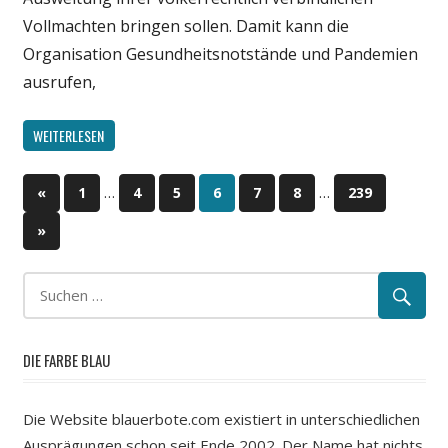
Vollmachten bringen sollen. Damit kann die
Organisation Gesundheitsnotstände und Pandemien
ausrufen,
WEITERLESEN
…
…
«
Vorherige
1
4
5
6
7
8
239
Beitragsnavigation
Beiträge
Nächste
»
Beiträge
DIE FARBE BLAU
Die Website blauerbote.com existiert in unterschiedlichen
Ausprägungen schon seit Ende 2002. Der Name hat nichts