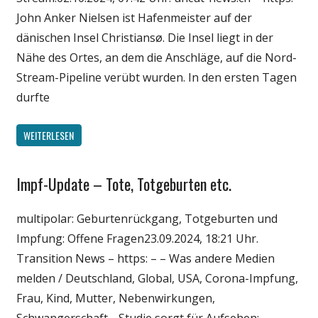
Wissenschaft
John Anker Nielsen ist Hafenmeister auf der
dänischen Insel Christiansø. Die Insel liegt in der
Nähe des Ortes, an dem die Anschläge, auf die Nord-
Stream-Pipeline verübt wurden. In den ersten Tagen
durfte
WEITERLESEN
Impf-Update – Tote, Totgeburten etc.
Gesellschaft
Medien
multipolar: Geburtenrückgang, Totgeburten und
Politik
Impfung: Offene Fragen23.09.2024, 18:21 Uhr.
Wirtschaft
Transition News – https: – – Was andere Medien
Wissenschaft
melden / Deutschland, Global, USA, Corona-Impfung,
Frau, Kind, Mutter, Nebenwirkungen,