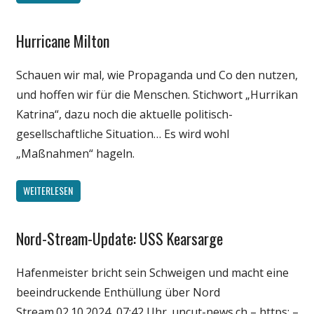
Hurricane Milton
Gesellschaft
Medien
Schauen wir mal, wie Propaganda und Co den nutzen,
Politik
und hoffen wir für die Menschen. Stichwort „Hurrikan
Wissenschaft
Katrina“, dazu noch die aktuelle politisch-
gesellschaftliche Situation… Es wird wohl
„Maßnahmen“ hageln.
WEITERLESEN
Nord-Stream-Update: USS Kearsarge
Gesellschaft
Medien
Hafenmeister bricht sein Schweigen und macht eine
Politik
beeindruckende Enthüllung über Nord
Wirtschaft
Stream.02.10.2024, 07:42 Uhr. uncut-news.ch – https: –