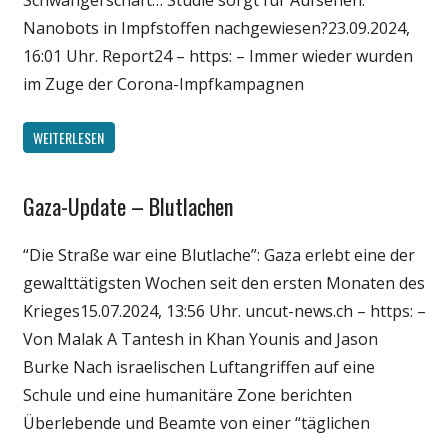
Schwangerschaft… Studie sorgt für Aufsehen:
Nanobots in Impfstoffen nachgewiesen?23.09.2024,
16:01 Uhr. Report24 – https: – Immer wieder wurden
im Zuge der Corona-Impfkampagnen
WEITERLESEN
Gaza-Update – Blutlachen
Gesellschaft
Medien
“Die Straße war eine Blutlache”: Gaza erlebt eine der
Politik
gewalttätigsten Wochen seit den ersten Monaten des
Wirtschaft
Krieges15.07.2024, 13:56 Uhr. uncut-news.ch – https: –
Wissenschaft
Von Malak A Tantesh in Khan Younis and Jason
Burke Nach israelischen Luftangriffen auf eine
Schule und eine humanitäre Zone berichten
Überlebende und Beamte von einer “täglichen