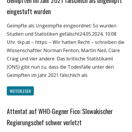
Geimpften im Jahr 2021 fälschlich als ungeimpft
Wirtschaft
eingestuft wurden
Wissenschaft
Geimpfte als Ungeimpfte eingeordnet: So wurden
Studien und Statistiken gefälscht24.05.2024, 10:08
Uhr. tkp.at – https: – Wir hatten Recht – schreiben die
Wissenschaftler Norman Fenton, Martin Neil, Clare
Craig und vier andere. Das britische Statistikamt
(ONS) gibt nun zu, dass die Todesfälle unter den
Geimpften im Jahr 2021 fälschlich als
WEITERLESEN
Attentat auf WHO-Gegner Fico: Slowakischer
Gesellschaft
Medien
Regierungschef schwer verletzt
Politik