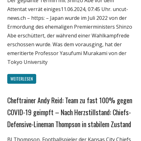
Der geplante Termin mit Shinzo Abe vor dem
Attentat verrät einiges11.06.2024, 07:45 Uhr. uncut-
Wissenschaft
news.ch – https: – Japan wurde im Juli 2022 von der
Ermordung des ehemaligen Premierministers Shinzo
Abe erschüttert, der während einer Wahlkampfrede
erschossen wurde. Was dem vorausging, hat der
emeritierte Professor Yasufumi Murakami von der
Tokyo University
WEITERLESEN
Cheftrainer Andy Reid: Team zu fast 100% gegen
Gesellschaft
Medien
COVID-19 geimpft – Nach Herzstillstand: Chiefs-
Politik
Defensive-Lineman Thompson in stabilem Zustand
Wirtschaft
Wissenschaft
BJ Thompson, Footballspieler der Kansas City Chiefs