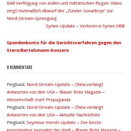
Vorheriger
Verfolgung von zivilen und militärischen Flügen: Video
Beitrags-
zeigt mutmaßlich Abwurf der „Zünder-Sonarboje“ zur
Beitrag:
Nord-Stream-Sprengung
Navigation
Nächster
Syrien-Update – Verloren in Syrien
Beitrag:
Spendenkonto für die Gerichtsverfahren gegen den
Stern/Bertelsmann-Konzern
8 KOMMENTARE
Pingback:
Nord-Stream-Update – China verlangt
Antworten von den USA – Blauer Bote Magazin –
Wissenschaft statt Propaganda
Pingback:
Nord-Stream-Update – China verlangt
Antworten von den USA – Aktuelle Nachrichten
Pingback:
Seymour-Hersh-Update – Der beste
investigative Journalist der Welt – Blauer Bote Magazin –