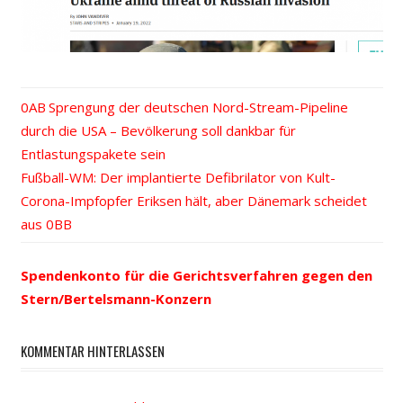
Vorheriger
Sprengung der deutschen Nord-Stream-Pipeline
Beitrags-
durch die USA – Bevölkerung soll dankbar für
Beitrag:
Entlastungspakete sein
Navigation
Nächster
Fußball-WM: Der implantierte Defibrilator von Kult-
Beitrag:
Corona-Impfopfer Eriksen hält, aber Dänemark scheidet
aus
Spendenkonto für die Gerichtsverfahren gegen den
Stern/Bertelsmann-Konzern
KOMMENTAR HINTERLASSEN