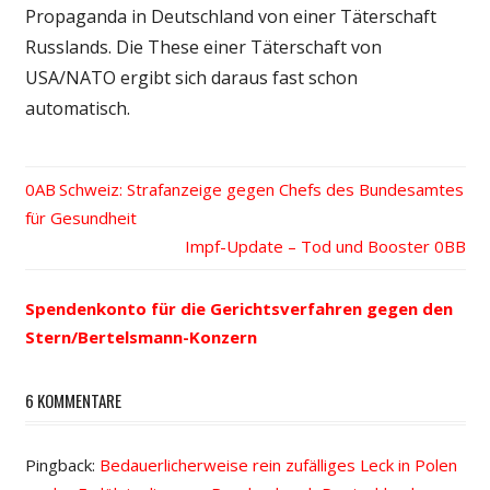
Propaganda in Deutschland von einer Täterschaft
Russlands. Die These einer Täterschaft von
USA/NATO ergibt sich daraus fast schon
automatisch.
Vorheriger
Schweiz: Strafanzeige gegen Chefs des Bundesamtes
Beitrags-
für Gesundheit
Beitrag:
Nächster
Impf-Update – Tod und Booster
Navigation
Beitrag:
Spendenkonto für die Gerichtsverfahren gegen den
Stern/Bertelsmann-Konzern
6 KOMMENTARE
Pingback:
Bedauerlicherweise rein zufälliges Leck in Polen