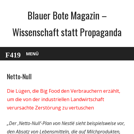
Zum
Blauer Bote Magazin –
Inhalt
springen
Wissenschaft statt Propaganda
MENÜ
Netto-Null
Gesellschaft
Medien
Die Lügen, die Big Food den Verbrauchern erzählt,
Politik
um die von der industriellen Landwirtschaft
Wirtschaft
verursachte Zerstörung zu vertuschen
Wissenschaft
„Der ‚Netto-Null‘-Plan von Nestlé sieht beispielsweise vor,
den Absatz von Lebensmitteln, die auf Milchprodukten,