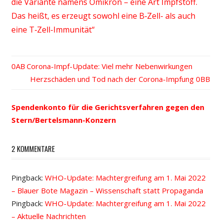
die Variante namens Omikron – eine Art Impfstoff.
Das heißt, es erzeugt sowohl eine B‑Zell- als auch
eine T‑Zell-Immunität“
Vorheriger
Corona-Impf-Update: Viel mehr Nebenwirkungen
Beitrags-
Beitrag:
Nächster
Herzschäden und Tod nach der Corona-Impfung
Beitrag:
Navigation
Spendenkonto für die Gerichtsverfahren gegen den
Stern/Bertelsmann-Konzern
2 KOMMENTARE
Pingback:
WHO-Update: Machtergreifung am 1. Mai 2022
– Blauer Bote Magazin – Wissenschaft statt Propaganda
Pingback:
WHO-Update: Machtergreifung am 1. Mai 2022
– Aktuelle Nachrichten