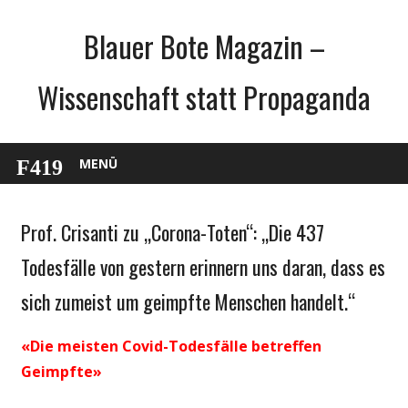
Zum
Blauer Bote Magazin –
Inhalt
springen
Wissenschaft statt Propaganda
MENÜ
Prof. Crisanti zu „Corona-Toten“: „Die 437
Gesellschaft
Medien
Todesfälle von gestern erinnern uns daran, dass es
Politik
sich zumeist um geimpfte Menschen handelt.“
Wirtschaft
Wissenschaft
«Die meisten Covid-Todesfälle betreffen
Geimpfte»