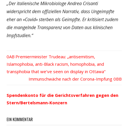
„Der italienische Mikrobiologe Andrea Crisanti
widerspricht dem offiziellen Narrativ, dass Ungeimpfte
eher an «Covid» sterben als Geimpfte. Er kritisiert zudem
die mangelnde Transparenz von Daten aus klinischen
Impfstudien.“
Vorheriger
Premierminister Trudeau: „antisemitism,
Beitrags-
Islamophobia, anti-Black racism, homophobia, and
Beitrag:
transphobia that we’ve seen on display in Ottawa“
Navigation
Nächster
Immunschwäche nach der Corona-Impfung
Beitrag:
Spendenkonto für die Gerichtsverfahren gegen den
Stern/Bertelsmann-Konzern
EIN KOMMENTAR