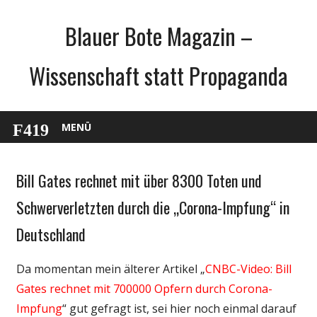
Zum
Blauer Bote Magazin –
Inhalt
springen
Wissenschaft statt Propaganda
MENÜ
Bill Gates rechnet mit über 8300 Toten und
Gesellschaft
Medien
Schwerverletzten durch die „Corona-Impfung“ in
Politik
Deutschland
Wirtschaft
Wissenschaft
Da momentan mein älterer Artikel „
CNBC-Video: Bill
Gates rechnet mit 700000 Opfern durch Corona-
Impfung
“ gut gefragt ist, sei hier noch einmal darauf