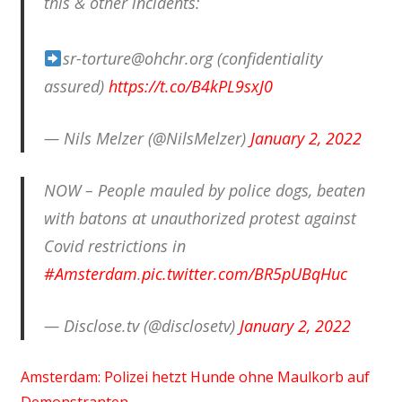
this & other incidents:
sr-torture@ohchr.org (confidentiality
assured)
https://t.co/B4kPL9sxJ0
— Nils Melzer (@NilsMelzer)
January 2, 2022
NOW – People mauled by police dogs, beaten
with batons at unauthorized protest against
Covid restrictions in
#Amsterdam
.
pic.twitter.com/BR5pUBqHuc
— Disclose.tv (@disclosetv)
January 2, 2022
Amsterdam: Polizei hetzt Hunde ohne Maulkorb auf
Demonstranten