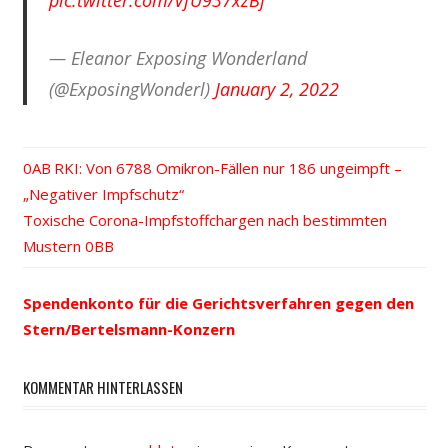
— Eleanor Exposing Wonderland
(@ExposingWonderl)
January 2, 2022
Vorheriger
RKI: Von 6788 Omikron-Fällen nur 186 ungeimpft –
Beitrags-
„Negativer Impfschutz“
Beitrag:
Nächster
Toxische Corona-Impfstoffchargen nach bestimmten
Navigation
Beitrag:
Mustern
Spendenkonto für die Gerichtsverfahren gegen den
Stern/Bertelsmann-Konzern
KOMMENTAR HINTERLASSEN