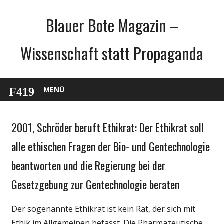
Zum
Blauer Bote Magazin –
Inhalt
springen
Wissenschaft statt Propaganda
MENÜ
2001, Schröder beruft Ethikrat: Der Ethikrat soll
Gesellschaft
Medien
alle ethischen Fragen der Bio- und Gentechnologie
Politik
beantworten und die Regierung bei der
Wirtschaft
Gesetzgebung zur Gentechnologie beraten
Wissenschaft
Der sogenannte Ethikrat ist kein Rat, der sich mit
Ethik im Allgemeinen befasst. Die Pharmazeutische