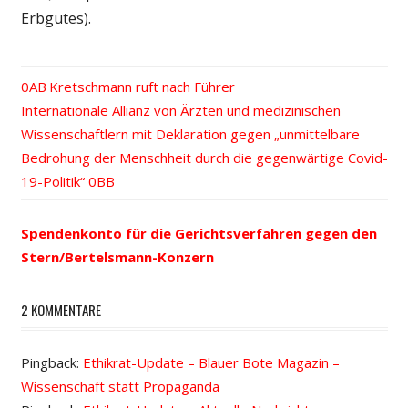
Erbgutes).
Vorheriger
Kretschmann ruft nach Führer
Beitrags-
Nächster
Internationale Allianz von Ärzten und medizinischen
Beitrag:
Beitrag:
Wissenschaftlern mit Deklaration gegen „unmittelbare
Navigation
Bedrohung der Menschheit durch die gegenwärtige Covid-
19-Politik“
Spendenkonto für die Gerichtsverfahren gegen den
Stern/Bertelsmann-Konzern
2 KOMMENTARE
Pingback:
Ethikrat-Update – Blauer Bote Magazin –
Wissenschaft statt Propaganda