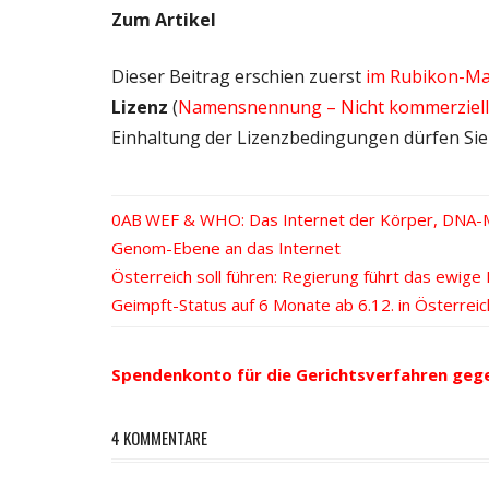
Zum Artikel
Dieser Beitrag erschien zuerst
im Rubikon-Ma
Lizenz
(
Namensnennung – Nicht kommerziell –
Einhaltung der Lizenzbedingungen dürfen Sie e
Vorheriger
WEF & WHO: Das Internet der Körper , DNA-M
Beitrags-
Genom-Ebene an das Internet
Beitrag:
Nächster
Österreich soll führen: Regierung führt das ewige I
Navigation
Beitrag:
Geimpft-Status auf 6 Monate ab 6.12. in Österreic
Spendenkonto für die Gerichtsverfahren geg
4 KOMMENTARE