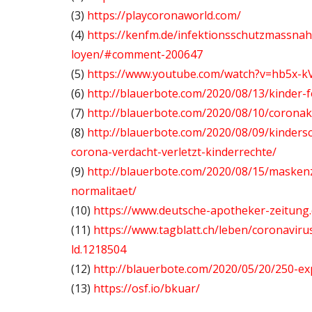
(3)
https://playcoronaworld.com/
(4)
https://kenfm.de/infektionsschutzmassn
loyen/#comment-200647
(5)
https://www.youtube.com/watch?v=hb5x-k
(6)
http://blauerbote.com/2020/08/13/kinder-f
(7)
http://blauerbote.com/2020/08/10/coronakr
(8)
http://blauerbote.com/2020/08/09/kinders
corona-verdacht-verletzt-kinderrechte/
(9)
http://blauerbote.com/2020/08/15/maskenz
normalitaet/
(10)
https://www.deutsche-apotheker-zeitung
(11)
https://www.tagblatt.ch/leben/coronaviru
ld.1218504
(12)
http://blauerbote.com/2020/05/20/250-e
(13)
https://osf.io/bkuar/