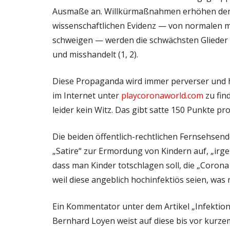
Ausmaße an. Willkürmaßnahmen erhöhen den D
wissenschaftlichen Evidenz — von normalen m
schweigen — werden die schwächsten Glieder d
und misshandelt (1, 2).
Diese Propaganda wird immer perverser und h
im Internet unter
playcoronaworld.com
zu find
leider kein Witz. Das gibt satte 150 Punkte pro
Die beiden öffentlich-rechtlichen Fernsehsend
„Satire“ zur Ermordung von Kindern auf, „irg
dass man Kinder totschlagen soll, die „Coron
weil diese angeblich hochinfektiös seien, was 
Ein Kommentator unter dem Artikel „Infekt
Bernhard Loyen weist auf diese bis vor kurz