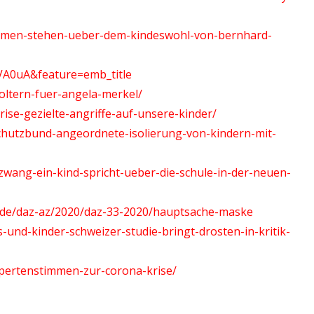
ahmen-stehen-ueber-dem-kindeswohl-von-bernhard-
VA0uA&feature=emb_title
oltern-fuer-angela-merkel/
ise-gezielte-angriffe-auf-unsere-kinder/
chutzbund-angeordnete-isolierung-von-kindern-mit-
wang-ein-kind-spricht-ueber-die-schule-in-der-neuen-
.de/daz-az/2020/daz-33-2020/hauptsache-maske
s-und-kinder-schweizer-studie-bringt-drosten-in-kritik-
xpertenstimmen-zur-corona-krise/