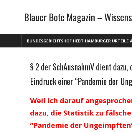
Zum
Inhalt
Blauer Bote Magazin – Wissens
springen
BUNDESGERICHTSHOF HEBT HAMBURGER URTEILE 
§ 2 der SchAusnahmV dient dazu, di
Gesellschaft
Medien
Eindruck einer “Pandemie der Un
Politik
Wirtschaft
Weil ich darauf angesproche
Wissenschaft
dazu, die Statistik zu fälsche
“Pandemie der Ungeimpften”