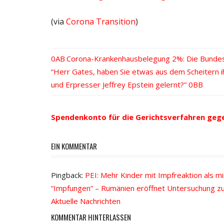
(via
Corona Transition
)
Vorheriger
Corona-Krankenhausbelegung 2%: Die Bundes
Beitrags-
Nächster
“Herr Gates, haben Sie etwas aus dem Scheitern i
Beitrag:
Beitrag:
und Erpresser Jeffrey Epstein gelernt?”
Navigation
Spendenkonto für die Gerichtsverfahren geg
EIN KOMMENTAR
Pingback:
PEI: Mehr Kinder mit Impfreaktion als 
“Impfungen” – Rumänien eröffnet Untersuchung zum
Aktuelle Nachrichten
KOMMENTAR HINTERLASSEN