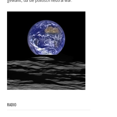
gewählt, da sie politisch neutral war.
RADIO