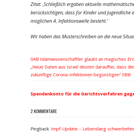
Zitat: ‚Schließlich ergaben aktuelle mathematisc
berücksichtigen, dass für Kinder und Jugendliche e
möglichen 4. Infektionswelle besteht.‘
Wir haben das Musterschreiben an die neue Situat
Vorheriger
Islamwissenschaftler glaubt an magisches Er
Beitrags-
Nächster
„Neue Daten aus Israel deuten daraufhin, dass di
Beitrag:
Beitrag:
zukünftige Corona-Infektionen begünstigen“
Navigation
Spendenkonto für die Gerichtsverfahren geg
2 KOMMENTARE
Pingback:
Impf-Update – Lebenslang schwerbehind