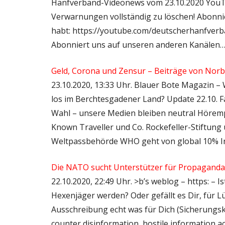
Hanfverband-Videonews vom 23.10.2020 YouT
Verwarnungen vollständig zu löschen! Abonnier
habt: https://youtube.com/deutscherhanfverban
Abonniert uns auf unseren anderen Kanälen
Geld, Corona und Zensur – Beiträge von Norb
23.10.2020, 13:33 Uhr. Blauer Bote Magazin –
los im Berchtesgadener Land? Update 22.10. 
Wahl – unsere Medien bleiben neutral Höremp
Known Traveller und Co. Rockefeller-Stiftung
Weltpassbehörde WHO geht von global 10% In
Die NATO sucht Unterstützer für Propagand
22.10.2020, 22:49 Uhr. >b’s weblog – https: – 
Hexenjäger werden? Oder gefällt es Dir, für 
Ausschreibung echt was für Dich (Sicherungskop
counter disinformation, hostile information a