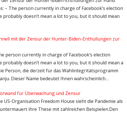
mit der Zensur der Hunter-Biden-Enthüllungen zur Hand
ps: – The person currently in charge of Facebook’s election
 probably doesn’t mean a lot to you, but it should mean
schnell mit der Zensur der Hunter-Biden-Enthüllungen zur
The person currently in charge of Facebook’s election
 probably doesn’t mean a lot to you, but it should mean a
Die Person, die derzeit für das Wahlintegritätsprogramm
kanju. Dieser Name bedeutet Ihnen wahrscheinlich…
 Vorwand für Überwachung und Zensur
 Die US-Organisation Freedom House sieht die Pandemie als
d untermauert ihre These mit zahlreichen Beispielen.Den