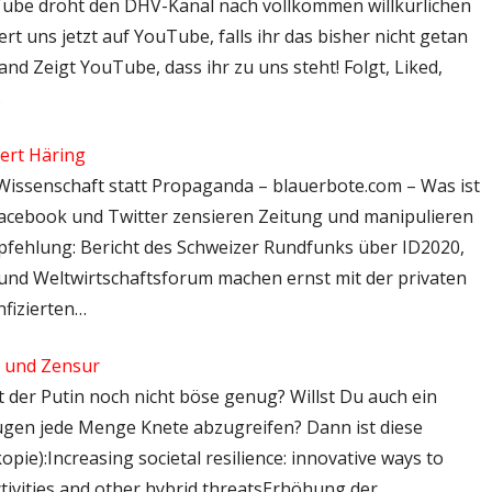
ube droht den DHV-Kanal nach vollkommen willkürlichen
t uns jetzt auf YouTube, falls ihr das bisher nicht getan
d Zeigt YouTube, dass ihr zu uns steht! Folgt, Liked,
…
ert Häring
 Wissenschaft statt Propaganda – blauerbote.com – Was ist
Facebook und Twitter zensieren Zeitung und manipulieren
fehlung: Bericht des Schweizer Rundfunks über ID2020,
 und Weltwirtschaftsforum machen ernst mit der privaten
fizierten…
a und Zensur
Ist der Putin noch nicht böse genug? Willst Du auch ein
Lügen jede Menge Knete abzugreifen? Dann ist diese
ie):Increasing societal resilience: innovative ways to
ctivities and other hybrid threatsErhöhung der…