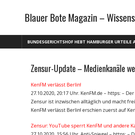
Zum
Inhalt
Blauer Bote Magazin – Wissens
springen
BUNDESGERICHTSHOF HEBT HAMBURGER URTEILE 
Zensur-Update – Medienkanäle we
Gesellschaft
Medien
KenFM verlässt Berlin!
Politik
27.10.2020, 20:17 Uhr. KenFM.de – https: – Der
Wirtschaft
Zensur ist inzwischen alltäglich und macht fr
Wissenschaft
KenFM verlässt Berlin! erschien zuerst auf Ke
Zensur: YouTube sperrt KenFM und andere Ka
27.10.2020, 15:56 Uhr. Anti-Spiegel – https: 