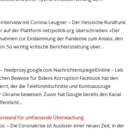
– »Interview mit Corona-Leugner – Der Hessische Rundfunk
r auf der Plattform netzpolitik.org überschrieben. »Der
ßnahmen zur Eindämmung der Pandemie zum Anlass, den
n. So wichtig kritische Berichterstattung über…
l – feedproxy.google.com NachrichtenspiegelOnline – Leb
chen Beweise für Bidens Korruption Facebook hat den
rrt, der die Telefonmitschnitte und Kontoauszüge
der Ukraine beweisen. Zuvor hat Google bereits den Kanal
ffentlicht…
s Vorwand für umfassende Überwachung
ps: – Die Coronakrise ist Auslöser einer neuen Zeit, in der