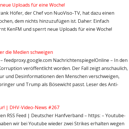
neue Uploads für eine Woche!
 Frank Höfer, der Chef von NuoViso-TV, hat dazu einen
ochen, dem nichts hinzuzufügen ist. Daher: Einfach
rnt KenFM und sperrt neue Uploads für eine Woche!
ber die Medien schweigen
l – feedproxy.google.com NachrichtenspiegelOnline – In den
rruption veröffentlicht worden. Der Fall zeigt anschaulich,
sur und Desinformationen den Menschen verschweigen,
sbringer und Trump als Bösewicht passt. Leser des Anti-
r! | DHV-Video-News #267
hten RSS Feed | Deutscher Hanfverband – https: – Youtube-
aben wir bei Youtube wieder zwei Strikes erhalten wegen