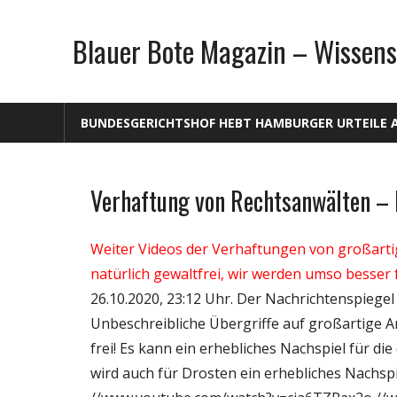
Zum
Inhalt
Blauer Bote Magazin – Wissens
springen
BUNDESGERICHTSHOF HEBT HAMBURGER URTEILE 
Verhaftung von Rechtsanwälten – 
Gesellschaft
Medien
Weiter Videos der Verhaftungen von großartigen
Politik
natürlich gewaltfrei, wir werden umso besser f
Wirtschaft
26.10.2020, 23:12 Uhr. Der Nachrichtenspiege
Wissenschaft
Unbeschreibliche Übergriffe auf großartige A
frei! Es kann ein erhebliches Nachspiel für die
wird auch für Drosten ein erhebliches Nachspi