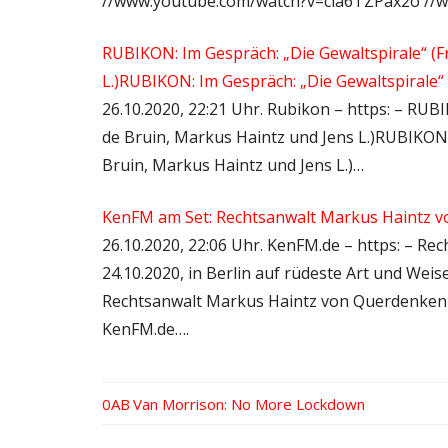
//www.youtube.com/watch?v=cia6TZPax2o //
RUBIKON: Im Gespräch: „Die Gewaltspirale“ (Fr
L.)RUBIKON: Im Gespräch: „Die Gewaltspirale“ 
26.10.2020, 22:21 Uhr. Rubikon – https: – RUBI
de Bruin, Markus Haintz und Jens L.)RUBIKON: 
Bruin, Markus Haintz und Jens L.)…
KenFM am Set: Rechtsanwalt Markus Haintz v
26.10.2020, 22:06 Uhr. KenFM.de – https: – R
24.10.2020, in Berlin auf rüdeste Art und Weis
Rechtsanwalt Markus Haintz von Querdenken71
KenFM.de….
Vorheriger
Van Morrison: No More Lockdown
Beitrags-
Beitrag: