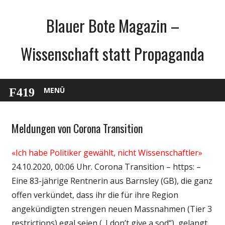
Zum
Blauer Bote Magazin –
Inhalt
springen
Wissenschaft statt Propaganda
MENÜ
Meldungen von Corona Transition
Gesellschaft
Medien
«Ich habe Politiker gewählt, nicht Wissenschaftler»
Politik
24.10.2020, 00:06 Uhr. Corona Transition – https: –
Wirtschaft
Eine 83-jährige Rentnerin aus Barnsley (GB), die ganz
Wissenschaft
offen verkündet, dass ihr die für ihre Region
angekündigten strengen neuen Massnahmen (Tier 3
restrictions) egal seien („I don’t give a sod“), gelangt