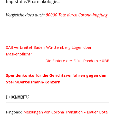
Impfstoffe/Pharmakologie…
Vergleiche dazu auch:
80000 Tote durch Corona-Impfung
Vorheriger
Verbreitet Baden-Württemberg Lügen über
Beitrags-
Maskenpflicht?
Beitrag:
Nächster
Die Elixiere der Fake-Pandemie
Navigation
Beitrag:
Spendenkonto für die Gerichtsverfahren gegen den
Stern/Bertelsmann-Konzern
EIN KOMMENTAR
Pingback:
Meldungen von Corona Transition – Blauer Bote