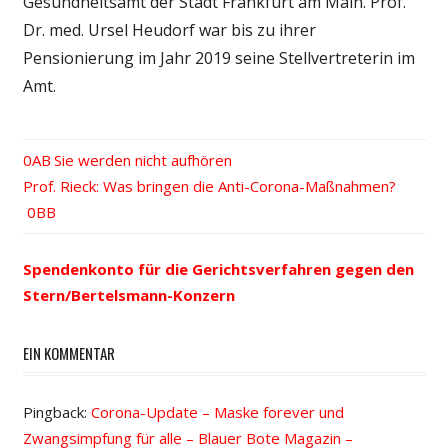
Gesundheitsamt der Stadt Frankfurt am Main. Prof.
Dr. med. Ursel Heudorf war bis zu ihrer
Pensionierung im Jahr 2019 seine Stellvertreterin im
Amt.
Vorheriger
Sie werden nicht aufhören
Beitrags-
Nächster
Prof. Rieck: Was bringen die Anti-Corona-Maßnahmen?
Beitrag:
Beitrag:
Navigation
Spendenkonto für die Gerichtsverfahren gegen den
Stern/Bertelsmann-Konzern
EIN KOMMENTAR
Pingback:
Corona-Update – Maske forever und
Zwangsimpfung für alle – Blauer Bote Magazin –