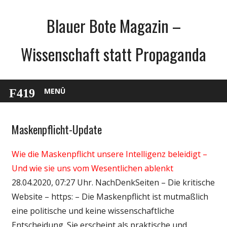
Zum
Blauer Bote Magazin –
Inhalt
springen
Wissenschaft statt Propaganda
MENÜ
Maskenpflicht-Update
Gesellschaft
Medien
Wie die Maskenpflicht unsere Intelligenz beleidigt –
Politik
Und wie sie uns vom Wesentlichen ablenkt
Wirtschaft
28.04.2020, 07:27 Uhr. NachDenkSeiten – Die kritische
Wissenschaft
Website – https: – Die Maskenpflicht ist mutmaßlich
eine politische und keine wissenschaftliche
Entscheidung. Sie erscheint als praktische und